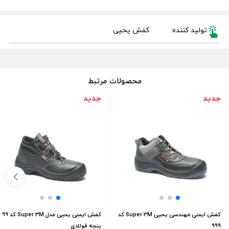
تولید کننده:
کفش یحیی
محصولات مرتبط
جدید
جدید
کفش ایمنی مهندسی یحیی Super 3M کد
کفش ایمنی یحیی مدل Super 3M کد 99
999
پنجه فولادی