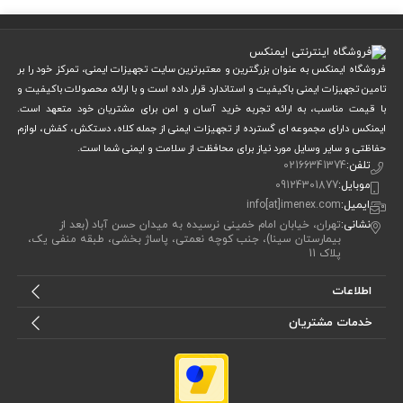
1.
طراحی ارگونومیک و مدرن
کفش ایمنی مهندسی
این
با طراحی ارگونومیک ساخته شده تا فشار کمتری
فروشگاه ایمنکس به عنوان بزرگترین و معتبرترین سایت تجهیزات ایمنی، تمرکز خود را بر
تامین تجهیزات ایمنی باکیفیت و استاندارد قرار داده است و با ارائه محصولات باکیفیت و
به کف و مچ پا وارد شود. فرم انحنادار کف داخلی، از خستگی پا در استفاده‌های
با قیمت مناسب، به ارائه تجربه خرید آسان و امن برای مشتریان خود متعهد است.
طولانی‌مدت جلوگیری می‌کند. ظاهر شیک و ترکیب رنگ مشکی و طوسی آن
ایمنکس دارای مجموعه ای گسترده از تجهیزات ایمنی از جمله کلاه، دستکش، کفش، لوازم
حفاظتی و سایر وسایل مورد نیاز برای محافظت از سلامت و ایمنی شما است.
نیز باعث می‌شود بتوانید آن را در محیط‌های کاری و حتی روزمره بپوشید.
تلفن:
02166341374
این طراحی خاص، نه تنها حس راحتی را افزایش می‌دهد، بلکه اعتماد به‌نفس
موبایل:
09124301877
ایمیل:
info[at]imenex.com
شما را در محیط کاری بالا می‌برد.
نشانی:
تهران، خیابان امام خمینی نرسیده به میدان حسن آباد (بعد از
بیمارستان سینا)، جنب کوچه نعمتی، پاساژ بخشی، طبقه منفی یک،
2.
رویه بافتی سبک و تنفس‌پذیر
پلاک 11
اطلاعات
جنس رویه کفش از پارچه بافتی مقاوم و تنفس‌پذیر است که مانع از تعریق پا
خدمات مشتریان
در ساعات طولانی کار می‌شود. اگر در محیط‌های گرم یا بسته فعالیت دارید،
این ویژگی از بوی بد پا و رطوبت جلوگیری می‌کند.
این رویه سبک و مقاوم، در عین حال دوام بالایی در برابر کشش و پارگی دارد و