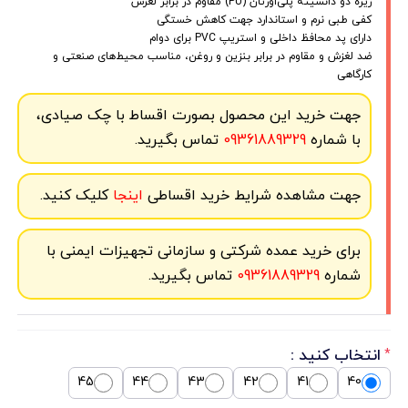
زیره دو دانسیته پلی‌اورتان (PU) مقاوم در برابر لغزش
کفی طبی نرم و استاندارد جهت کاهش خستگی
دارای پد محافظ داخلی و استریپ PVC برای دوام
ضد لغزش و مقاوم در برابر بنزین و روغن، مناسب محیط‌های صنعتی و
کارگاهی
جهت خرید این محصول بصورت اقساط با چک صیادی،
با شماره
09361889329
تماس بگیرید.
جهت مشاهده شرایط خرید اقساطی
اینجا
کلیک کنید.
برای خرید عمده شرکتی و سازمانی تجهیزات ایمنی با
شماره
09361889329
تماس بگیرید.
انتخاب کنید :
*
45
44
43
42
41
40