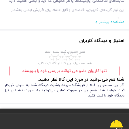
سایت‌های ساختمانی، پارکینگ‌ها یا هر محیطی که دید و ایمنی اهمیت دارد،
این نوار گزینه‌ای کاربردی، اقتصادی و قابل‌اعتماد برای افزایش ایمنی به‌شمار
می‌آید.
مشاهده بیشتر
مزایا و معایب نوار خطر طوسی رول 200 متری 5 سانت
امتیاز و دیدگاه کاربران
هنوز امتیازی ثبت نشده است.
شما هم درباره این کالا دیدگاه ثبت کنید
تنها کاربران عضو می توانند بررسی خود را بنویسند
شما هم می‌توانید در مورد این کالا نظر دهید.
اگر این محصول را قبلا از فروشگاه خریده باشید، دیدگاه شما به عنوان خریدار
ثبت خواهد شد. همچنین در صورت تمایل می‌توانید به صورت ناشناس نیز
دیدگاه خود را ثبت کنید
تجهیزات ترافیکی
پیش از خرید این محصول از
، بهتر است مزایا و معایب نوار
خطر شبرنگ طوسی را بررسی کنید تا تصمیم مطمئن‌تری بگیرید.
مزایا