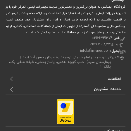
فروشگاه ایمنکس به عنوان بزرگترین و معتبرترین سایت تجهیزات ایمنی، تمرکز خود را بر
شب‌تاب و قابل مشاهده در تاریکی
تامین تجهیزات ایمنی باکیفیت و استاندارد قرار داده است و با ارائه محصولات باکیفیت و
مقاوم در برابر پارگی و طول عمر بالا
قابل استفاده در محیط داخلی و بیرونی
با قیمت مناسب، به ارائه تجربه خرید آسان و امن برای مشتریان خود متعهد است.
مناسب برای دوخت روی لباس کار یا نصب روی تجهیزات ایمنی
ایمنکس دارای مجموعه ای گسترده از تجهیزات ایمنی از جمله کلاه، دستکش، کفش، لوازم
حفاظتی و سایر وسایل مورد نیاز برای محافظت از سلامت و ایمنی شما است.
معایب
تلفن:
02166341374
موبایل:
09124301877
فروش فقط به صورت رول کامل ۲۰۰ متری
ایمیل:
info[at]imenex.com
قیمت به ازای هر متر محاسبه می‌شود و امکان خرید متری وجود
نشانی:
تهران، خیابان امام خمینی نرسیده به میدان حسن آباد (بعد از
ندارد
بیمارستان سینا)، جنب کوچه نعمتی، پاساژ بخشی، طبقه منفی یک،
با توجه به ویژگی‌ها، این محصول انتخابی اقتصادی و کارآمد برای
پلاک 11
محیط‌های حرفه‌ای است.
اطلاعات
کاربردهای نوار خطر طوسی رول 200 متری 5 سانت
خدمات مشتریان
نوار خطر شبرنگ پارچه‌ای طوسی را می‌توانید در طیف وسیعی از کاربردها به
کار ببرید. در محیط‌های صنعتی برای افزایش ایمنی کارکنان و جلوگیری از
حوادث بسیار مؤثر است. در پروژه‌های ساختمانی یا کارگاهی می‌توانید
مسیرهای پرخطر را علامت‌گذاری کنید. همچنین، قابلیت دوخت روی لباس کار