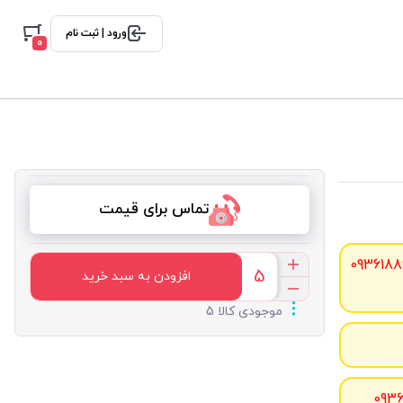
ورود | ثبت نام
0
تماس برای قیمت
0936188
افزودن به سبد خرید
موجودی کالا 5
093