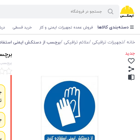
دسته‌بندی کالاها
فروش عمده تجهیزات ایمنی و کار
خرید قسطی
درب
خانه
/
تجهیزات ترافیکی
/
علائم ترافیکی
/
برچسب از دستکش ایمنی استفاده کنید 25×
جدید
برچسب 
برچسب از
ج
ت
ج
ب