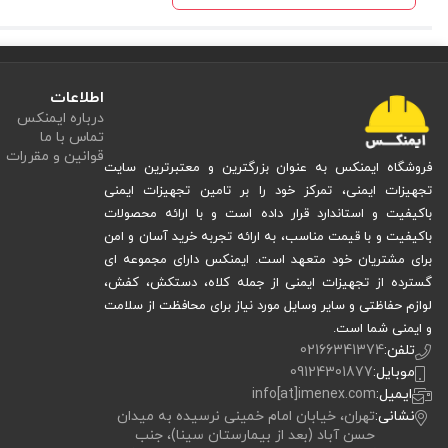
اطلاعات
درباره ایمنکس
تماس با ما
قوانین و مقررات
فروشگاه ایمنکس به عنوان بزرگترین و معتبرترین سایت
تجهیزات ایمنی، تمرکز خود را بر تامین تجهیزات ایمنی
باکیفیت و استاندارد قرار داده است و با ارائه محصولات
باکیفیت و با قیمت مناسب، به ارائه تجربه خرید آسان و امن
برای مشتریان خود متعهد است. ایمنکس دارای مجموعه ای
گسترده از تجهیزات ایمنی از جمله کلاه، دستکش، کفش،
لوازم حفاظتی و سایر وسایل مورد نیاز برای محافظت از سلامت
و ایمنی شما است.
تلفن:
02166341374
موبایل:
09124301877
ایمیل:
info[at]imenex.com
نشانی:
تهران، خیابان امام خمینی نرسیده به میدان
حسن آباد (بعد از بیمارستان سینا)، جنب