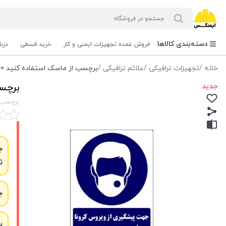
دسته‌بندی کالاها
فروش عمده تجهیزات ایمنی و کار
خرید قسطی
درب
خانه
/
تجهیزات ترافیکی
/
علائم ترافیکی
/
برچسب از ماسک استفاده کنید 30×25 سانت
جدید
برچسب 
برچسب از 
ج
ت
ج
ب