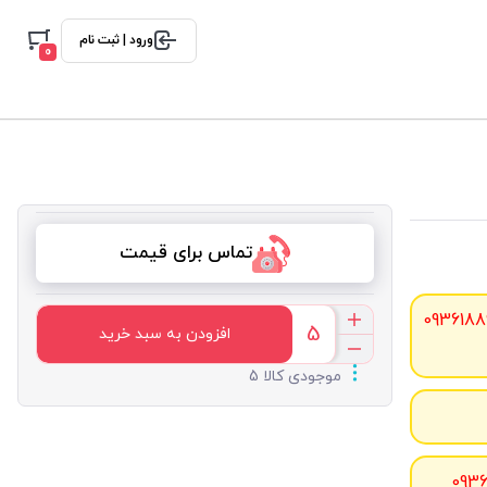
ورود | ثبت نام
0
تماس برای قیمت
0936188
افزودن به سبد خرید
موجودی کالا 5
093