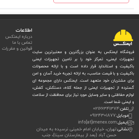
اطلاعات
درباره ایمنکس
تماس با ما
قوانین و مقررات
فروشگاه ایمنکس به عنوان بزرگترین و معتبرترین سایت
تجهیزات ایمنی، تمرکز خود را بر تامین تجهیزات ایمنی
باکیفیت و استاندارد قرار داده است و با ارائه محصولات
باکیفیت و با قیمت مناسب، به ارائه تجربه خرید آسان و امن
برای مشتریان خود متعهد است. ایمنکس دارای مجموعه ای
گسترده از تجهیزات ایمنی از جمله کلاه، دستکش، کفش،
لوازم حفاظتی و سایر وسایل مورد نیاز برای محافظت از سلامت
و ایمنی شما است.
تلفن:
02166341374
موبایل:
09124301877
ایمیل:
info[at]imenex.com
نشانی:
تهران، خیابان امام خمینی نرسیده به میدان
حسن آباد (بعد از بیمارستان سینا)، جنب