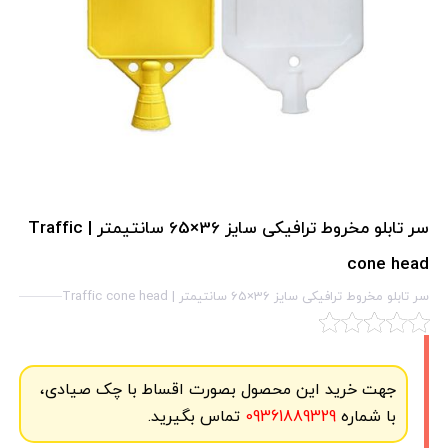
سر تابلو مخروط ترافیکی سایز 36×65 سانتیمتر | Traffic
cone head
سر تابلو مخروط ترافیکی سایز 36×65 سانتیمتر | Traffic cone head
جهت خرید این محصول بصورت اقساط با چک صیادی،
با شماره
09361889329
تماس بگیرید.