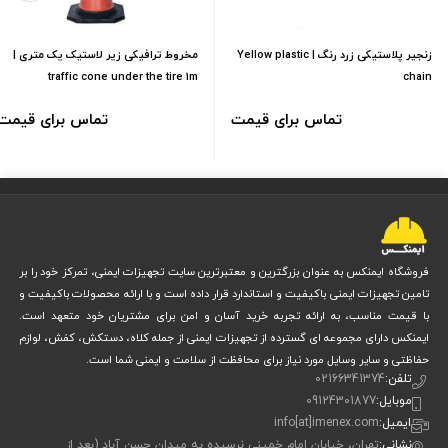
زنجیر پلاستیکی زرد رنگ | Yellow plastic
مخروط ترافیکی زیر لاستیک یک متری |
traffic cone under the tire 1m
chain
تماس برای قیمت
تماس برای قیمت
فروشگاه ایمنکس به عنوان بزرگترین و معتبرترین سایت تجهیزات ایمنی، تمرکز خود را بر
تامین تجهیزات ایمنی باکیفیت و استاندارد قرار داده است و با ارائه محصولات باکیفیت و
با قیمت مناسب، به ارائه تجربه خرید آسان و امن برای مشتریان خود متعهد است.
ایمنکس دارای مجموعه ای گسترده از تجهیزات ایمنی از جمله کلاه، دستکش، کفش، لوازم
حفاظتی و سایر وسایل مورد نیاز برای محافظت از سلامت و ایمنی شما است.
تلفن:
02166341374
موبایل:
09124301877
ایمیل:
info[at]imenex.com
نشانی:
تهران، خیابان امام خمینی نرسیده به میدان حسن آباد (بعد از