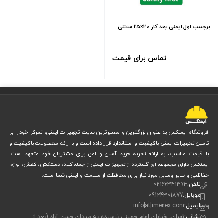
برچسب اول ایمنی بعد کار 30×25 سانتی
تماس برای قیمت
فروشگاه ایمنکس به عنوان بزرگترین و معتبرترین سایت تجهیزات ایمنی، تمرکز خود را بر
تامین تجهیزات ایمنی باکیفیت و استاندارد قرار داده است و با ارائه محصولات باکیفیت و
با قیمت مناسب، به ارائه تجربه خرید آسان و امن برای مشتریان خود متعهد است.
ایمنکس دارای مجموعه ای گسترده از تجهیزات ایمنی از جمله کلاه، دستکش، کفش، لوازم
حفاظتی و سایر وسایل مورد نیاز برای محافظت از سلامت و ایمنی شما است.
تلفن:
02166341374
موبایل:
09124301877
ایمیل:
info[at]imenex.com
نشانی:
تهران، خیابان امام خمینی نرسیده به میدان حسن آباد (بعد از