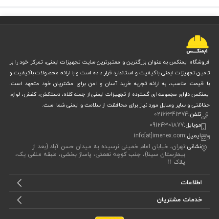
دستکش Sigmagloves 420 به‌عنوان یک دستکش ضد برش و ایمنی طراحی
می شود. دارای ویژگی‌هایی فنی است که آن را از دیگر محصولات مشابه متمایز
می‌کند. این دستکش بافته شده از پلی‌استر و پنبه به صورت 13G بوده و
مقاومت مکانیکی بالایی در برابر پارگی و ساییدگی دارد.
فروشگاه ایمنکس به عنوان بزرگترین و معتبرترین سایت تجهیزات ایمنی، تمرکز خود را بر
روکش کف دست دستکش Sigmagloves 420 از لاتکس طبیعی (NR) با بافت
تامین تجهیزات ایمنی باکیفیت و استاندارد قرار داده است و با ارائه محصولات باکیفیت و
با قیمت مناسب، به ارائه تجربه خرید آسان و امن برای مشتریان خود متعهد است.
چروکیده و نیم‌فرورفته است که قدرت چسبندگی را در محیط‌های مرطوب و
ایمنکس دارای مجموعه ای گسترده از تجهیزات ایمنی از جمله کلاه، دستکش، کفش، لوازم
لغزنده افزایش می‌دهد. طول دستکش 26 سانتی‌متر و وزن آن حدود 80 گرم
حفاظتی و سایر وسایل مورد نیاز برای محافظت از سلامت و ایمنی شما است.
تلفن:
02166341374
است. این محصول در سایزهای استاندارد M، L و XL عرضه می‌شود تا با انواع
موبایل:
09124301877
دست‌ها سازگار باشد.
ایمیل:
info[at]imenex.com
نشانی:
تهران، خیابان امام خمینی نرسیده به میدان حسن آباد (بعد از
همچنین دارا بودن استاندارد اروپایی EN388 تضمین می‌کند که این دستکش
بیمارستان سینا)، جنب کوچه نعمتی، پاساژ بخشی، طبقه منفی یک،
پلاک 11
در برابر خطرات مکانیکی از جمله سایش، بریدگی و سوراخ شدن مقاوم است.
اطلاعات
کاربرد دستکش کار لاتکس سیگما مدل Sigmagloves
420
خدمات مشتریان