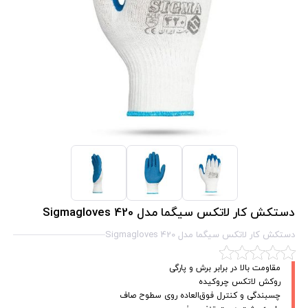
دستکش کار لاتکس سیگما مدل Sigmagloves 420
دستکش کار لاتکس سیگما مدل Sigmagloves 420
مقاومت بالا در برابر برش و پارگی
روکش لاتکس چروکیده
چسبندگی و کنترل فوق‌العاده روی سطوح صاف