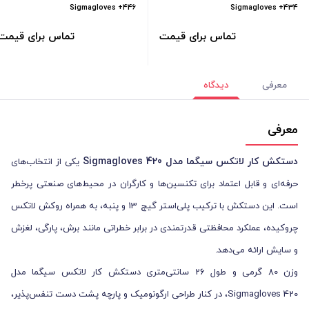
Sigmagloves +446
Sigmagloves +434
تماس برای قیمت
تماس برای قیمت
معرفی
دیدگاه
معرفی
دستکش کار لاتکس سیگما مدل Sigmagloves 420
یکی از انتخاب‌های
حرفه‌ای و قابل اعتماد برای تکنسین‌ها و کارگران در محیط‌های صنعتی پرخطر
است. این دستکش با ترکیب پلی‌استر گیج 13 و پنبه، به همراه روکش لاتکس
چروکیده، عملکرد محافظتی قدرتمندی در برابر خطراتی مانند برش، پارگی، لغزش
و سایش ارائه می‌دهد.
وزن 80 گرمی و طول 26 سانتی‌متری دستکش کار لاتکس سیگما مدل
Sigmagloves 420، در کنار طراحی ارگونومیک و پارچه پشت دست تنفس‌پذیر،