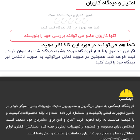
امتیاز و دیدگاه کاربران
حفظ ایمنی و سلامت کارگران در محیط‌های صنعتی دارند. برخی از این ویژگی ها
هنوز امتیازی ثبت نشده است.
عبارتند از:
شما هم درباره این کالا دیدگاه ثبت کنید
مقاومت و استحکام
تنها کاربران عضو می توانند بررسی خود را بنویسند
شما هم می‌توانید در مورد این کالا نظر دهید.
فنر فلزی شیلد و هدگیر کلاه ایمنی از جنس مواد فلزی با کیفیت بالا مانند
اگر این محصول را قبلا از فروشگاه خریده باشید، دیدگاه شما به عنوان خریدار
ثبت خواهد شد. همچنین در صورت تمایل می‌توانید به صورت ناشناس نیز
استیل و آلومینیوم ساخته می ‌شوند. این مواد از مقاومت و استحکام
دیدگاه خود را ثبت کنید
فوق‌العاده‌ای برخوردارند تا در برابر ضربات و فشار ها، از سر و صورت کارگران
محافظت کنند.
فروشگاه ایمنکس به عنوان بزرگترین و معتبرترین سایت تجهیزات ایمنی، تمرکز خود را بر
تامین تجهیزات ایمنی باکیفیت و استاندارد قرار داده است و با ارائه محصولات باکیفیت و
با قیمت مناسب، به ارائه تجربه خرید آسان و امن برای مشتریان خود متعهد است.
ایمنکس دارای مجموعه ای گسترده از تجهیزات ایمنی از جمله کلاه، دستکش، کفش، لوازم
حفاظتی و سایر وسایل مورد نیاز برای محافظت از سلامت و ایمنی شما است.
تلفن:
02166341374