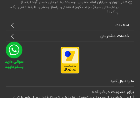
نشانی:
تهران، خیابان امام خمینی نرسیده به میدان حسن آباد (بعد از
بیمارستان سینا)، جنب کوچه نعمتی، پاساژ بخشی، طبقه منفی یک،
پلاک 11
اطلاعات
خدمات مشتریان
ما را دنبال کنید
برای عضویت در
خبرنامه
آیا می خواهید از جدید‌ترین تخفیف‌ ها با‌ خبر شوید؟ فقط ایمیل خود را ثبت
کنید
اشتراک
طراحی، توسعه و اجرای فروشگاه اینترنتی توسط:
آریو وب
Powered by nopCommerce