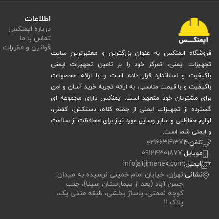
اطلاعات
درباره ایمنکس
تماس با ما
قوانین و مقررات
فروشگاه ایمنکس به عنوان بزرگترین و معتبرترین سایت
تجهیزات ایمنی، تمرکز خود را بر تامین تجهیزات ایمنی
باکیفیت و استاندارد قرار داده است و با ارائه محصولات
باکیفیت و با قیمت مناسب، به ارائه تجربه خرید آسان و امن
برای مشتریان خود متعهد است. ایمنکس دارای مجموعه ای
گسترده از تجهیزات ایمنی از جمله کلاه، دستکش، کفش،
لوازم حفاظتی و سایر وسایل مورد نیاز برای محافظت از سلامت
و ایمنی شما است.
تلفن:
02166341374
موبایل:
09124301877
ایمیل:
info[at]imenex.com
نشانی:
تهران، خیابان امام خمینی نرسیده به میدان
حسن آباد (بعد از بیمارستان سینا)، جنب
کوچه نعمتی، پاساژ بخشی، طبقه منفی یک،
پلاک 11