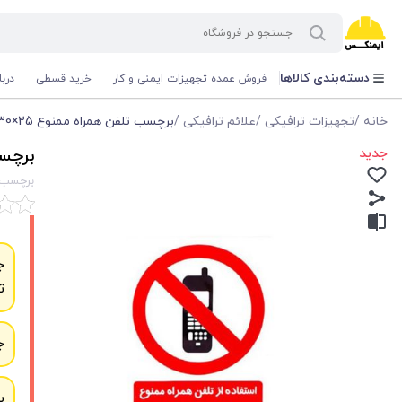
دسته‌بندی کالاها
فروش عمده تجهیزات ایمنی و کار
خرید قسطی
درب
خانه
/
تجهیزات ترافیکی
/
علائم ترافیکی
/
برچسب تلفن همراه ممنوع 25×30 سانتی
جدید
برچسب 
برچسب تلف
ج
ت
ج
ب