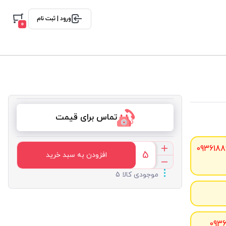
ورود | ثبت نام
0
تماس برای قیمت
0936188
افزودن به سبد خرید
موجودی کالا 5
093