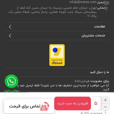
ایمیل:
info[at]imenex.com
نشانی:
تهران، خیابان امام خمینی نرسیده به میدان حسن آباد (بعد از
بیمارستان سینا)، جنب کوچه نعمتی، پاساژ بخشی، طبقه منفی یک،
پلاک 11
اطلاعات
خدمات مشتریان
ما را دنبال کنید
برای عضویت در
خبرنامه
آیا می خواهید از جدید‌ترین تخفیف‌ ها با‌ خبر شوید؟ فقط ایمیل خود را ثبت
کنید
اشتراک
افزودن به سبد خرید
تماس برای قیمت
طراحی، توسعه و اجرای فروشگاه اینترنتی توسط:
آریو وب
موجودی کالا 5