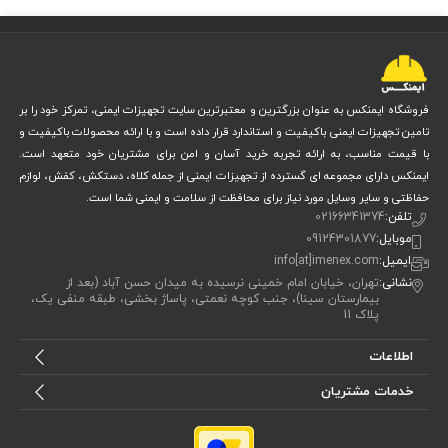
فروشگاه ایمنکس به عنوان بزرگترین و معتبرترین سایت تجهیزات ایمنی، تمرکز خود را بر
تامین تجهیزات ایمنی باکیفیت و استاندارد قرار داده است و با ارائه محصولات باکیفیت و
با قیمت مناسب، به ارائه تجربه خرید آسان و امن برای مشتریان خود متعهد است.
ایمنکس دارای مجموعه ای گسترده از تجهیزات ایمنی از جمله کلاه، دستکش، کفش، لوازم
حفاظتی و سایر وسایل مورد نیاز برای محافظت از سلامت و ایمنی شما است.
تلفن:
02166341374
موبایل:
09124301877
ایمیل:
info[at]imenex.com
نشانی:
تهران، خیابان امام خمینی نرسیده به میدان حسن آباد (بعد از
بیمارستان سینا)، جنب کوچه نعمتی، پاساژ بخشی، طبقه منفی یک،
پلاک 11
اطلاعات
خدمات مشتریان