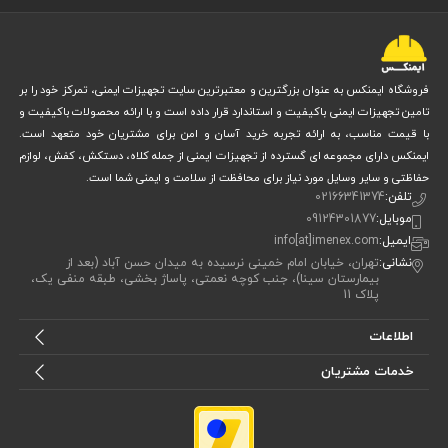
مشخصات فنی دستکش لاستیکی صنعتی استادکار
دستکش لاستیکی استادکار ساخته شده از جنس تمام لاتکس طبیعی است
که به آن انعطاف‌پذیری بالایی بخشیده و امکان انجام کارهای ظریف و دقیق را
فروشگاه ایمنکس به عنوان بزرگترین و معتبرترین سایت تجهیزات ایمنی، تمرکز خود را بر
تامین تجهیزات ایمنی باکیفیت و استاندارد قرار داده است و با ارائه محصولات باکیفیت و
فراهم می‌کند. این محصول در رنگ‌های سرمه‌ای و طوسی با روکش ضد لغزش
با قیمت مناسب، به ارائه تجربه خرید آسان و امن برای مشتریان خود متعهد است.
عرضه می‌شودو روکش آن از لغزش دست‌ها جلوگیری کرده و ایمنی را در حین
ایمنکس دارای مجموعه ای گسترده از تجهیزات ایمنی از جمله کلاه، دستکش، کفش، لوازم
حفاظتی و سایر وسایل مورد نیاز برای محافظت از سلامت و ایمنی شما است.
کار افزایش می‌دهد.
تلفن:
02166341374
همچنین، این دستکش ضد آب بوده و می‌تواند در برابر رطوبت و سایش
موبایل:
09124301877
ایمیل:
info[at]imenex.com
مقاومت خوبی نشان دهد. اما در برابر برش، حلال‌ها، اسید و باز مقاوم نیست.
نشانی:
تهران، خیابان امام خمینی نرسیده به میدان حسن آباد (بعد از
بیمارستان سینا)، جنب کوچه نعمتی، پاساژ بخشی، طبقه منفی یک،
بیشتر برای مصارف عمومی و صنعتی سبک تا متوسط طراحی شده است.
پلاک 11
طراحی ارگونومیک دستکش، باعث کاهش خستگی در استفاده‌های طولانی‌مدت
اطلاعات
می‌شود. حتی راحتی بیشتری برای کاربران فراهم می‌آورد.
خدمات مشتریان
نکته جالب اینکه در خرید دستکش ایمنی نیز ویژگی‌هایی مثل مقاومت، راحتی،
طراحی ارگونومیک و ایمنی اهمیت زیادی دارد؛ پس انتخاب محصولاتی با
استانداردهای معتبر و کیفیت ساخت بالا کلید کارکرد بهتر و ایمن‌تر است. در