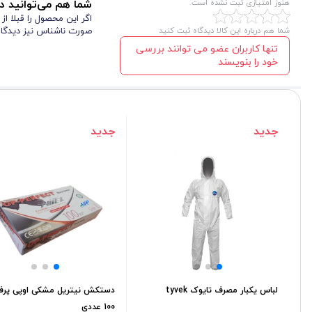
هنوز امتیازی ثبت نشده است.
شما هم می‌توانید در
اگر این محصول را قبلا ا
شما هم درباره این کالا دیدگاه ثبت کنید
صورت ناشناس نیز دیدگاه
تنها کاربران عضو می توانند بررسی
خود را بنویسند
مشخصات فنی دستکش یکبار مصرف نیتریل آبی مای گلاو 100 عددی
این دستکش از پلیمر سه‌گانه مقاوم ساخته شده و بدون پودر است.در نتیجه هنگا
جدید
جدید
عدم وجود لاتکس طبیعی در این مدل، یک امتیاز بزرگ محسوب می‌شود. استاندارد EN ISO 13485:2016 نشان از کیفیت بالای ساخت این دستکش دار
دستکش نیتریل آبی مای گلاو به صورت غیر استریل عرضه می‌شود. فقط برای ی
لغزنده آسان‌تر و مطمئن‌تر شود. این محصول با وجود کشش‌پذیری کمتر نسبت به ل
بیشتر دارند، انتخاب بهتری است.
کاربرد دستکش یکبار مصرف نیتریل آبی مای گلاو 100 عددی
این محصول کاربردهای بسیار متنوعی دارد و برای استفاده در محیط‌های پزشکی، د
لباس یکبار مصرف تایوک tyvek
دستکش نیتریل مشکی اوپی پر
دلیل مقاومت بالا در برابر مواد شیمیایی و عوامل آلاینده، استفاده از این دستکش در
100 عددی