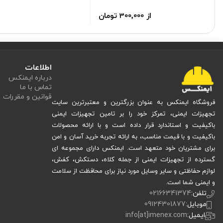
استفاده از دستکش یکبار مصرف نیتریل آبی مای گلاو در کلینیک‌های زیبایی، 
از 300٬000 تومان
بیشتری برای مصرف‌کننده فراهم می‌کند. در پایان، می‌توان گفت دستکش نیتریل 
اهمیت می‌دهند.
مزایای دستکش یکبار مصرف نیتریل آبی مای گلاو 100 عددی
اطلاعات
درباره ایمنکس
یکی از بزرگ‌ترین مزایای این محصول، بدون پودر بودن آن است که باعث می‌شود ک
تماس با ما
قوانین و مقررات
تضمینی برای استفاده ایمن در شرایط پرخطر فراهم می‌کند. از نظر طراحی و کیفیت
فروشگاه ایمنکس به عنوان بزرگترین و معتبرترین سایت
تجهیزات ایمنی، تمرکز خود را بر تامین تجهیزات ایمنی
گرفته است.
باکیفیت و استاندارد قرار داده است و با ارائه محصولات
باکیفیت و با قیمت مناسب، به ارائه تجربه خرید آسان و امن
قیمت و خرید دستکش یکبار مصرف نیتریل آبی مای گلاو 100 عددی
برای مشتریان خود متعهد است. ایمنکس دارای مجموعه ای
گسترده از تجهیزات ایمنی از جمله کلاه، دستکش، کفش،
دستکش یکبار مصرف نیتریل آبی مای گلاو 100 عددی
اگر به دنبال خرید
هستی
لوازم حفاظتی و سایر وسایل مورد نیاز برای محافظت از سلامت
دستکش نیتریل آبی مای گلاو به دلیل ویژگی‌های فنی پیشرفته و طراحی حرفه‌ای، در
و ایمنی شما است.
ارزش خرید آن بسیار بالاست.
تلفن:
02166341374
موبایل:
09124301877
عواملی مانند نوسان بازار مواد اولیه، نرخ واردات، نرخ ارز و برند تولیدکننده 
ایمیل:
info[at]imenex.com