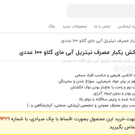
اره ایمنکس
تماس با ما
محصولات جدید
بلاگ
صرف نیتریل آبی مای گلاو 100 عددی
 یکبار مصرف نیتریل آبی مای گلاو 100 عددی
بار مصرف نیتریل آبی مای گلاو 100 عددی
د لاتکس طبیعی و مناسب افراد حساس
م در برابر مواد شیمیایی، سوراخ شدن و ساییدگی
 نرم و راحت با عاج‌دار بودن نوک انگشتان
 پودر و بدون ایجاد آلرژی
ه شده با پلیمر سه‌گانه با دوام بالا
سب برای مصارف عمومی و تخصصی (پزشکی، صنعتی، آزمایشگاهی و...)
هت خرید این محصول بصورت اقساط با چک صیادی، با شماره
9329
ماس بگیرید.