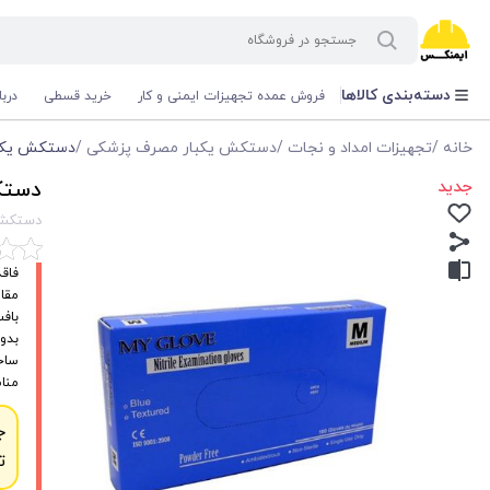
دسته‌بندی کالاها
فروش عمده تجهیزات ایمنی و کار
خرید قسطی
درب
خانه
/
تجهیزات امداد و نجات
/
دستکش یکبار مصرف پزشکی
/
دستکش یکبار م
جدید
دستکش
دستکش یک
فاق
مقاو
بافت
بدون
ساخت
منا
ج
ت