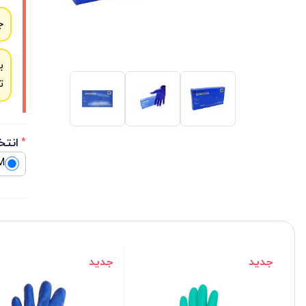
ج
ب
ت
انتخ
*
M
جدید
جدید