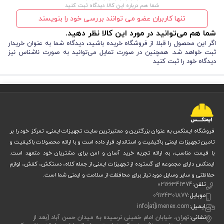
شما هم درباره این کالا دیدگاه ثبت کنید
تنها کاربران عضو می توانند بررسی خود را بنویسند
شما هم می‌توانید در مورد این کالا نظر دهید.
اگر این محصول را قبلا از فروشگاه خریده باشید، دیدگاه شما به عنوان خریدار
ثبت خواهد شد. همچنین در صورت تمایل می‌توانید به صورت ناشناس نیز
دیدگاه خود را ثبت کنید
فروشگاه ایمنکس به عنوان بزرگترین و معتبرترین سایت تجهیزات ایمنی، تمرکز خود را بر
تامین تجهیزات ایمنی باکیفیت و استاندارد قرار داده است و با ارائه محصولات باکیفیت و
با قیمت مناسب، به ارائه تجربه خرید آسان و امن برای مشتریان خود متعهد است.
ایمنکس دارای مجموعه ای گسترده از تجهیزات ایمنی از جمله کلاه، دستکش، کفش، لوازم
حفاظتی و سایر وسایل مورد نیاز برای محافظت از سلامت و ایمنی شما است.
تلفن:
02166341374
موبایل:
09124301877
ایمیل:
info[at]imenex.com
نشانی:
تهران، خیابان امام خمینی نرسیده به میدان حسن آباد (بعد از