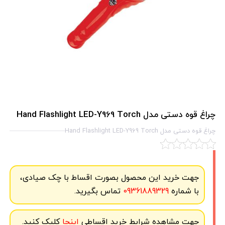
چراغ قوه دستی مدل Hand Flashlight LED-Y969 Torch
چراغ قوه دستی مدل Hand Flashlight LED-Y969 Torch
جهت خرید این محصول بصورت اقساط با چک صیادی،
با شماره
09361889329
تماس بگیرید.
جهت مشاهده شرایط خرید اقساطی
اینجا
کلیک کنید.