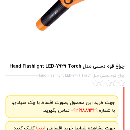
چراغ قوه دستی مدل Hand Flashlight LED-Y929 Torch
چراغ قوه دستی مدل Hand Flashlight LED-Y929 Torch
جهت خرید این محصول بصورت اقساط با چک صیادی،
با شماره
09361889329
تماس بگیرید.
جهت مشاهده شرایط خرید اقساطی
اینجا
کلیک کنید.