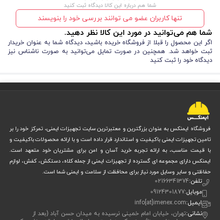
شما هم درباره این کالا دیدگاه ثبت کنید
تنها کاربران عضو می توانند بررسی خود را بنویسند
شما هم می‌توانید در مورد این کالا نظر دهید.
اگر این محصول را قبلا از فروشگاه خریده باشید، دیدگاه شما به عنوان خریدار
ثبت خواهد شد. همچنین در صورت تمایل می‌توانید به صورت ناشناس نیز
دیدگاه خود را ثبت کنید
فروشگاه ایمنکس به عنوان بزرگترین و معتبرترین سایت تجهیزات ایمنی، تمرکز خود را بر
تامین تجهیزات ایمنی باکیفیت و استاندارد قرار داده است و با ارائه محصولات باکیفیت و
با قیمت مناسب، به ارائه تجربه خرید آسان و امن برای مشتریان خود متعهد است.
ایمنکس دارای مجموعه ای گسترده از تجهیزات ایمنی از جمله کلاه، دستکش، کفش، لوازم
حفاظتی و سایر وسایل مورد نیاز برای محافظت از سلامت و ایمنی شما است.
تلفن:
02166341374
موبایل:
09124301877
ایمیل:
info[at]imenex.com
نشانی:
تهران، خیابان امام خمینی نرسیده به میدان حسن آباد (بعد از