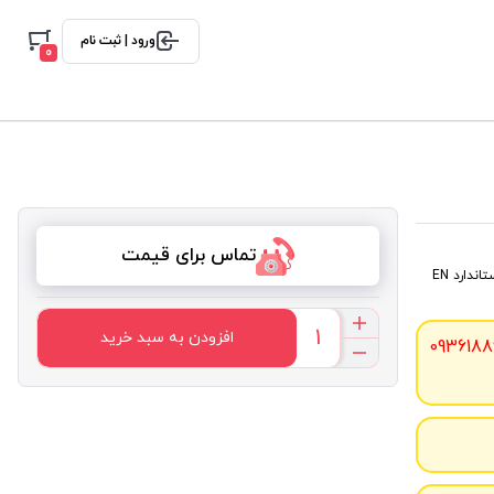
ورود | ثبت نام
0
تماس برای قیمت
این محصول با برند KAYA SAFETY مدل A-2 بعنوان ابزار صعود و فرود روی طناب مطابق با استاندارد EN
افزودن به سبد خرید
0936188