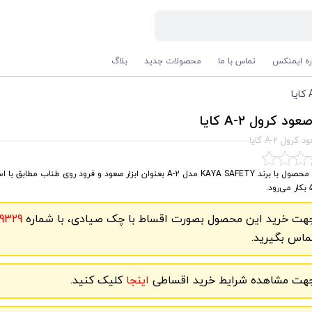
اره ایمنکس
تماس با ما
محصولات جدید
بلاگ
عود کرول A-2 کایا
کرول A-2 کایا
د.
هت خرید این محصول بصورت اقساط با چک صیادی، با شماره
9329
ماس بگیرید.
هت مشاهده شرایط خرید اقساطی
اینجا
کلیک کنید.