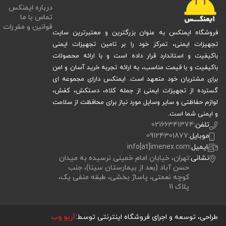
درباره ایمنکس
تماس با ما
قوانین و مقررات
فروشگاه ایمنکس به عنوان بزرگترین و معتبرترین سایت
تجهیزات ایمنی، تمرکز خود را بر تامین تجهیزات ایمنی
باکیفیت و استاندارد قرار داده است و با ارائه محصولات
باکیفیت و با قیمت مناسب، به ارائه تجربه خرید آسان و امن
برای مشتریان خود متعهد است. ایمنکس دارای مجموعه ای
گسترده از تجهیزات ایمنی از جمله کلاه، دستکش، کفش،
لوازم حفاظتی و سایر وسایل مورد نیاز برای محافظت از سلامت
و ایمنی شما است.
تلفن:
02166341374
موبایل:
09124301877
ایمیل:
info[at]imenex.com
نشانی:
تهران، خیابان امام خمینی نرسیده به میدان
حسن آباد (بعد از بیمارستان سینا)، جنب
کوچه نعمتی، پاساژ بخشی، طبقه منفی یک،
پلاک 11
طراحی، توسعه و اجرای فروشگاه اینترنتی توسط:
آریو وب