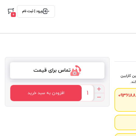
ورود | ثبت نام
0
تماس برای قیمت
ین این کارابین
ند.
افزودن به سبد خرید
0936188