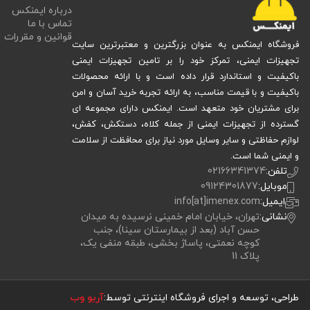
درباره ایمنکس
تماس با ما
قوانین و مقررات
فروشگاه ایمنکس به عنوان بزرگترین و معتبرترین سایت
تجهیزات ایمنی، تمرکز خود را بر تامین تجهیزات ایمنی
باکیفیت و استاندارد قرار داده است و با ارائه محصولات
باکیفیت و با قیمت مناسب، به ارائه تجربه خرید آسان و امن
برای مشتریان خود متعهد است. ایمنکس دارای مجموعه ای
گسترده از تجهیزات ایمنی از جمله کلاه، دستکش، کفش،
لوازم حفاظتی و سایر وسایل مورد نیاز برای محافظت از سلامت
و ایمنی شما است.
تلفن:
02166341374
موبایل:
09124301877
ایمیل:
info[at]imenex.com
نشانی:
تهران، خیابان امام خمینی نرسیده به میدان
حسن آباد (بعد از بیمارستان سینا)، جنب
کوچه نعمتی، پاساژ بخشی، طبقه منفی یک،
پلاک 11
طراحی، توسعه و اجرای فروشگاه اینترنتی توسط:
آریو وب