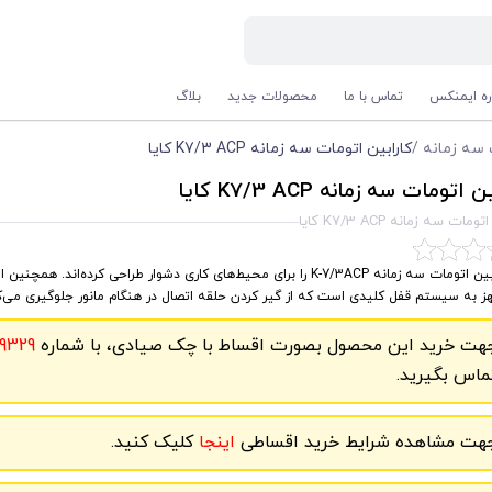
اره ایمنکس
تماس با ما
محصولات جدید
بلاگ
 سه زمانه
/
کارابین اتومات سه زمانه K7/3 ACP کایا
اتومات سه زمانه K7/3 ACP کایا
مات سه زمانه K7/3 ACP کایا
کارابین اتومات سه زمانه K-7/3ACP را برای محیط‌های کاری دشوار طراحی کرده‌اند. همچن
 به سیستم قفل کلیدی است که از گیر کردن حلقه اتصال در هنگام مانور جلوگیری می‌ک
هت خرید این محصول بصورت اقساط با چک صیادی، با شماره
9329
ماس بگیرید.
هت مشاهده شرایط خرید اقساطی
اینجا
کلیک کنید.