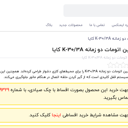
اره ایمنکس
تماس با ما
محصولات جدید
بلاگ
نه K-30/3A کایا
اتومات دو زمانه K-30/3A کایا
مات دو زمانه K-30/3A کایا
کارابین اتومات دو زمانه K-30/3A را برای محیط‌های کاری دشوار طراحی کرده‌اند. همچنی
یستم قفل کلیدی است که از گیر کردن حلقه اتصال در هنگام مانور جلوگیری می‌کند.
هت خرید این محصول بصورت اقساط با چک صیادی، با شماره
9329
ماس بگیرید.
هت مشاهده شرایط خرید اقساطی
اینجا
کلیک کنید.