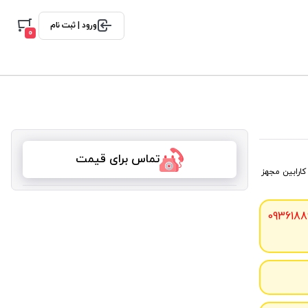
ورود | ثبت نام
0
تماس برای قیمت
ن این کارابین مجهز
0936188