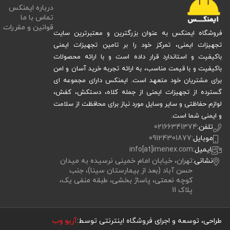
درباره ایمنکس
تماس با ما
قوانین و مقررات
فروشگاه ایمنکس به عنوان بزرگترین و معتبرترین سایت
تجهیزات ایمنی، تمرکز خود را بر تامین تجهیزات ایمنی
باکیفیت و استاندارد قرار داده است و با ارائه محصولات
باکیفیت و با قیمت مناسب، به ارائه تجربه خرید آسان و امن
برای مشتریان خود متعهد است. ایمنکس دارای مجموعه ای
گسترده از تجهیزات ایمنی از جمله کلاه، دستکش، کفش،
لوازم حفاظتی و سایر وسایل مورد نیاز برای محافظت از سلامت
و ایمنی شما است.
تلفن:
02166341374
موبایل:
09124301877
ایمیل:
info[at]imenex.com
نشانی:
تهران، خیابان امام خمینی نرسیده به میدان
حسن آباد (بعد از بیمارستان سینا)، جنب
کوچه نعمتی، پاساژ بخشی، طبقه منفی یک،
پلاک 11
طراحی، توسعه و اجرای فروشگاه اینترنتی توسط:
آریو وب