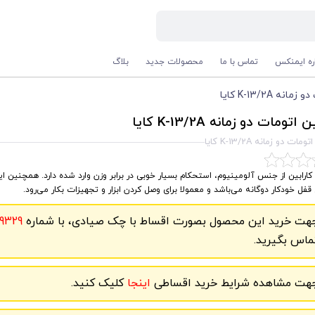
اره ایمنکس
تماس با ما
محصولات جدید
بلاگ
نه K-13/2A کایا
اتومات دو زمانه K-13/2A کایا
مات دو زمانه K-13/2A کایا
کارابین از جنس آلومینیوم، استحکام بسیار خوبی در برابر وزن وارد شده دارد. همچنین ا
قفل خودکار دوگانه می‌باشد و معمولا برای وصل کردن ابزار و تجهیزات بکار می‌رود.
هت خرید این محصول بصورت اقساط با چک صیادی، با شماره
9329
ماس بگیرید.
هت مشاهده شرایط خرید اقساطی
اینجا
کلیک کنید.