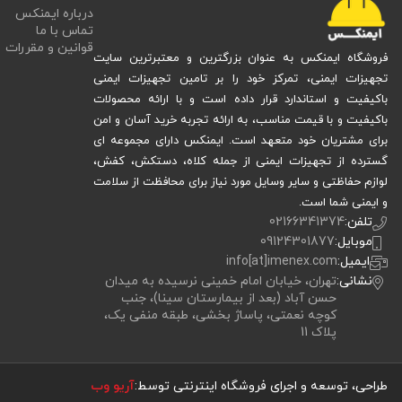
درباره ایمنکس
تماس با ما
قوانین و مقررات
فروشگاه ایمنکس به عنوان بزرگترین و معتبرترین سایت
تجهیزات ایمنی، تمرکز خود را بر تامین تجهیزات ایمنی
باکیفیت و استاندارد قرار داده است و با ارائه محصولات
باکیفیت و با قیمت مناسب، به ارائه تجربه خرید آسان و امن
برای مشتریان خود متعهد است. ایمنکس دارای مجموعه ای
گسترده از تجهیزات ایمنی از جمله کلاه، دستکش، کفش،
لوازم حفاظتی و سایر وسایل مورد نیاز برای محافظت از سلامت
و ایمنی شما است.
تلفن:
02166341374
موبایل:
09124301877
ایمیل:
info[at]imenex.com
نشانی:
تهران، خیابان امام خمینی نرسیده به میدان
حسن آباد (بعد از بیمارستان سینا)، جنب
کوچه نعمتی، پاساژ بخشی، طبقه منفی یک،
پلاک 11
طراحی، توسعه و اجرای فروشگاه اینترنتی توسط:
آریو وب