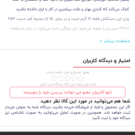
کمک می‌کند که کنترل بهتر و دقت بیشتری در کار با ابزار داشته باشید.
وزن این دستکش فقط ۷۱ گرم است و در سایز XL (با محیط کف دست ۲۵۴
تا ۲۷۹ میلی‌متر) عرضه می‌شود. این ویژگی باعث می‌شود در زمان استفاده
طولانی‌مدت، احساس خستگی نکنید. همچنین، برخورداری از استانداردهای EN
مشاهده بیشتر
388 و EN 420 تضمین می‌کند که این محصول در برابر سایش، پارگی و
خطرات مکانیکی مورد تأیید است.
امتیاز و دیدگاه کاربران
اگر به دنبال خرید دستکش ایمنی هستید که هم دوام بالا داشته باشد و هم
هنوز امتیازی ثبت نشده است.
در محیط‌های چرب یا روغنی عملکردی بی‌نقص ارائه دهد، این مدل انتخابی
شما هم درباره این کالا دیدگاه ثبت کنید
دقیق و مطمئن برای شما خواهد بود.
تنها کاربران عضو می توانند بررسی خود را بنویسند
شما هم می‌توانید در مورد این کالا نظر دهید.
اگر این محصول را قبلا از فروشگاه خریده باشید، دیدگاه شما به عنوان خریدار
ثبت خواهد شد. همچنین در صورت تمایل می‌توانید به صورت ناشناس نیز
دیدگاه خود را ثبت کنید