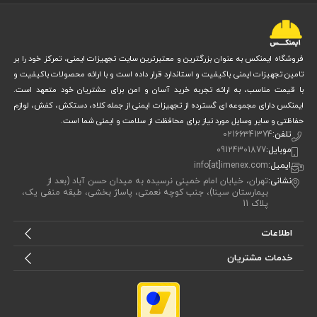
کاربرد دستکش ایمنی 4/4 فول نیتریل صادراتی کالکان
فروشگاه ایمنکس به عنوان بزرگترین و معتبرترین سایت تجهیزات ایمنی، تمرکز خود را بر
تامین تجهیزات ایمنی باکیفیت و استاندارد قرار داده است و با ارائه محصولات باکیفیت و
شما می‌توانید از این دستکش ایمنی در بسیاری از صنایع حساس و پرریسک
با قیمت مناسب، به ارائه تجربه خرید آسان و امن برای مشتریان خود متعهد است.
ایمنکس دارای مجموعه ای گسترده از تجهیزات ایمنی از جمله کلاه، دستکش، کفش، لوازم
استفاده کنید. برخی از کاربردهای رایج آن شامل موارد زیر است:
حفاظتی و سایر وسایل مورد نیاز برای محافظت از سلامت و ایمنی شما است.
صنایع خودروسازی و باطری‌سازی که تماس مداوم با گریس، روغن و قطعات
تلفن:
02166341374
موبایل:
09124301877
فلزی دارند
ایمیل:
info[at]imenex.com
پالایشگاه‌های پتروشیمی و صنایع نفت و گاز که محافظت شیمیایی و فیزیکی
نشانی:
تهران، خیابان امام خمینی نرسیده به میدان حسن آباد (بعد از
بیمارستان سینا)، جنب کوچه نعمتی، پاساژ بخشی، طبقه منفی یک،
ضروری است
پلاک 11
کار با حلال‌های سبک و ترکیبات شیمیایی که نشت یا اسپری مواد خطرآفرین
اطلاعات
دارد
خدمات مشتریان
محیط‌های صنعتی سنگین یا نیمه‌سنگین که به مقاومت بالا در برابر لغزش و
پارگی نیاز دارند
دستکش ایمنی 4/4 فول نیتریل صادراتی کالکان به‌گونه‌ای طراحی شده که در