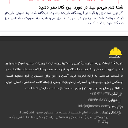
شما هم می‌توانید در مورد این کالا نظر دهید.
اگر این محصول را قبلا از فروشگاه خریده باشید، دیدگاه شما به عنوان خریدار
ثبت خواهد شد. همچنین در صورت تمایل می‌توانید به صورت ناشناس نیز
دیدگاه خود را ثبت کنید
فروشگاه ایمنکس به عنوان بزرگترین و معتبرترین سایت تجهیزات ایمنی، تمرکز خود را بر
تامین تجهیزات ایمنی باکیفیت و استاندارد قرار داده است و با ارائه محصولات باکیفیت و
با قیمت مناسب، به ارائه تجربه خرید آسان و امن برای مشتریان خود متعهد است.
ایمنکس دارای مجموعه ای گسترده از تجهیزات ایمنی از جمله کلاه، دستکش، کفش، لوازم
حفاظتی و سایر وسایل مورد نیاز برای محافظت از سلامت و ایمنی شما است.
تلفن:
02166341374
موبایل:
09124301877
ایمیل:
info[at]imenex.com
نشانی:
تهران، خیابان امام خمینی نرسیده به میدان حسن آباد (بعد از
بیمارستان سینا)، جنب کوچه نعمتی، پاساژ بخشی، طبقه منفی یک،
پلاک 11