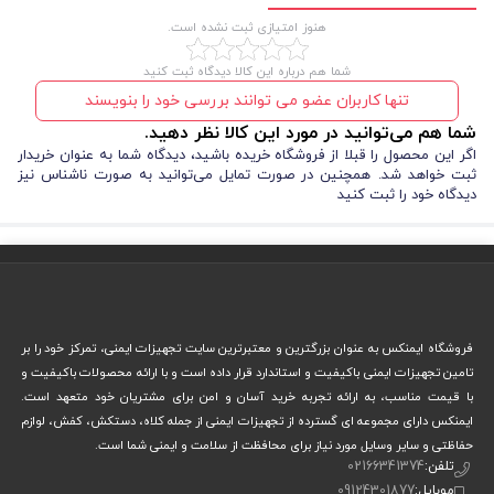
دیدگاه خود را ثبت کنید
فروشگاه ایمنکس به عنوان بزرگترین و معتبرترین سایت تجهیزات ایمنی، تمرکز خود را بر
تامین تجهیزات ایمنی باکیفیت و استاندارد قرار داده است و با ارائه محصولات باکیفیت و
با قیمت مناسب، به ارائه تجربه خرید آسان و امن برای مشتریان خود متعهد است.
کلاه ایمنی فول بریم هترمن مدل وی گارد عایق برق
یکی از پیشرفته‌ترین
ایمنکس دارای مجموعه ای گسترده از تجهیزات ایمنی از جمله کلاه، دستکش، کفش، لوازم
حفاظت کامل سر و گردن
تجهیزات ایمنی است که با طراحی مهندسی شده،
حفاظتی و سایر وسایل مورد نیاز برای محافظت از سلامت و ایمنی شما است.
تلفن:
02166341374
را در محیط‌های صنعتی و معدنی فراهم می‌کند. این کلاه به ویژه برای کارگران
موبایل:
09124301877
برق، ریزش مصالح و شرایط محیطی سخت
و مهندسینی که با
مواجه
ایمیل:
info[at]imenex.com
نشانی:
تهران، خیابان امام خمینی نرسیده به میدان حسن آباد (بعد از
هستند، یک انتخاب ایده‌آل محسوب می‌شود.
بیمارستان سینا)، جنب کوچه نعمتی، پاساژ بخشی، طبقه منفی یک،
پلاک 11
مقاومت در برابر جریان برق:
اطلاعات
کلاه ایمنی
مواد عایق الکتریکی با
فول بریم مدل وی گارد با استفاده از
خدمات مشتریان
کیفیت بالا
طراحی شده است تا خطر برق‌گرفتگی را به حداقل برساند. این