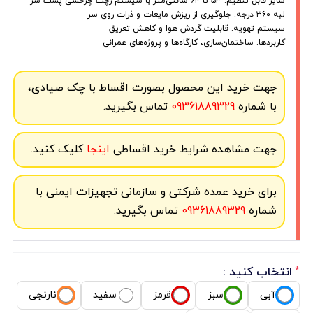
سایز قابل تنظیم: ۵۳ تا ۶۴ سانتی‌متر با سیستم رچت چرخشی پشت سر
لبه ۳۶۰ درجه: جلوگیری از ریزش مایعات و ذرات روی سر
سیستم تهویه: قابلیت گردش هوا و کاهش تعریق
کاربردها: ساختمان‌سازی، کارگاه‌ها و پروژه‌های عمرانی
جهت خرید این محصول بصورت اقساط با چک صیادی،
با شماره
09361889329
تماس بگیرید.
جهت مشاهده شرایط خرید اقساطی
اینجا
کلیک کنید.
برای خرید عمده شرکتی و سازمانی تجهیزات ایمنی با
شماره
09361889329
تماس بگیرید.
انتخاب کنید :
*
آبی
سبز
قرمز
سفید
نارنجی