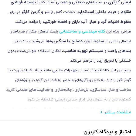
بندهای راحت
سیستم تهویه مناسب
و
، امکان استفاده طولانی‌مدت بدون
خستگی یا تعریق زیاد را فراهم می‌کند.
تجهیزات جانبی
همچنین این کلاه قابلیت نصب
مانند چراغ، شیلد صورت یا
گوش‌گیر را دارد. به دلیل ویژگی‌های منحصر به فرد، این کلاه در پروژه‌های
ساخت و ساز، سدسازی، پل‌سازی، جاده‌سازی و فعالیت‌های معدنی
کاربرد
ابزار حیاتی ایمنی
گسترده دارد و به عنوان یک
شناخته می‌شود.
استانداردهای بین‌المللی، مقاومت در برابر
هنگام خرید، توجه به داشتن
مشاهده بیشتر
ضربه، راحتی استفاده و امکان تهویه و نصب تجهیزات جانبی
اهمیت
کلاه ایمنی فول بریم هترمن
زیادی دارد. سرمایه‌گذاری روی
تضمین‌کننده
امتیاز و دیدگاه کاربران
سلامتی و ایمنی کارگران
استاندارد و ویژگی‌ها
است و قیمت آن بسته به
هنوز امتیازی ثبت نشده است.
متفاوت است، بنابراین بررسی دقیق قبل از خرید توصیه می‌شود.
شما هم درباره این کالا دیدگاه ثبت کنید
مشخصات فنی و ویژگی ظاهری کلاه معدن فول بریم
تنها کاربران عضو می توانند بررسی خود را بنویسند
هترمن
شما هم می‌توانید در مورد این کالا نظر دهید.
اگر این محصول را قبلا از فروشگاه خریده باشید، دیدگاه شما به عنوان خریدار
ثبت خواهد شد. همچنین در صورت تمایل می‌توانید به صورت ناشناس نیز