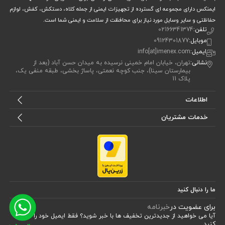
ایمنکس دارای مجموعه ای گسترده از تجهیزات ایمنی از جمله کلاه، دستکش، کفش، لوازم
حفاظتی و سایر وسایل مورد نیاز برای محافظت از سلامت و ایمنی شما است.
تلفن:
02166341374
موبایل:
09124301877
ایمیل:
info[at]imenex.com
نشانی:
تهران، خیابان امام خمینی نرسیده به میدان حسن آباد (بعد از
بیمارستان سینا)، جنب کوچه نعمتی، پاساژ بخشی، طبقه منفی یک،
پلاک 11
اطلاعات
خدمات مشتریان
ما را دنبال کنید
برای عضویت در
خبرنامه
آیا می خواهید از جدید‌ترین تخفیف‌ ها با‌ خبر شوید؟ فقط ایمیل خود را ثبت
کنید