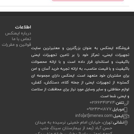
مزایا و معایب کلاه آتش نشانی عملیاتی اطفا حریق مدل FFH با نقاب و پشتی نسوز
کلاه ایمنی آتش نشانی
این
برای شما طراحی شده تا در موقعیت‌های پرخطر، بیش
اطلاعات
درباره ایمنکس
واقعی عملکرد مطلوبی داشته باشید.
تماس با ما
قوانین و مقررات
فروشگاه ایمنکس به عنوان بزرگترین و معتبرترین سایت
مزایا
:
تجهیزات ایمنی، تمرکز خود را بر تامین تجهیزات ایمنی
باکیفیت و استاندارد قرار داده است و با ارائه محصولات
بدنه مقاوم از
ABS
تقویت شده با
فایبرگلاس
باکیفیت و با قیمت مناسب، به ارائه تجربه خرید آسان و امن
پشتی نسوز از جنس
آلوبست
برای مشتریان خود متعهد است. ایمنکس دارای مجموعه ای
گسترده از تجهیزات ایمنی از جمله کلاه، دستکش، کفش،
نقاب محافظ مستحکم از
آلومینیوم
لوازم حفاظتی و سایر وسایل مورد نیاز برای محافظت از سلامت
وزن سبک (935 گرم) مناسب برای استفاده طولانی
و ایمنی شما است.
دارای نوار
شبرنگی
برای افزایش دید
تلفن:
02166341374
بند ابریشمی نرم با قابلیت تنظیم
موبایل:
09124301877
مقاومت بالا در برابر حرارت و شعله مستقیم
ایمیل:
info[at]imenex.com
نشانی:
تهران، خیابان امام خمینی نرسیده به میدان
معایب
:
حسن آباد (بعد از بیمارستان سینا)، جنب
کوچه نعمتی، پاساژ بخشی، طبقه منفی یک،