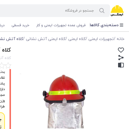
دسته‌بندی کالاها
فروش عمده تجهیزات ایمنی و کار
خرید قسطی
درب
خانه
/
تجهیزات ایمنی
/
کلاه ایمنی
/
کلاه ایمنی آتش نشانی
/
کلاه آتش نشانی عملیا
کلاه آت
کلاه آتش نش
بدنه مقاوم از 
نقا
پشت
دارا
مجهز
وزن سبک (
طرا
ج
ت