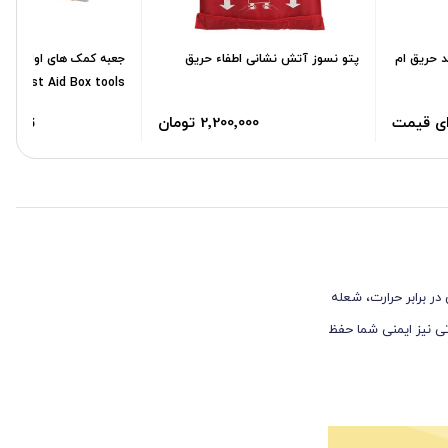
 حریق ام
پتو نسوز آتش نشانی اطفاء حریق
First Aid Box tools
ای قیمت
2٬200٬000 تومان
تماس 
ر برابر حرارت، شعله
ی نیز ایمنی شما حفظ