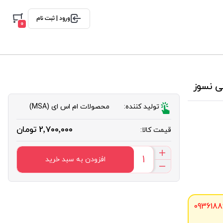
ورود | ثبت نام
0
تولید کننده:
محصولات ام اس ای (MSA)
2٬700٬000 تومان
قیمت کالا:
افزودن به سبد خرید
0936188