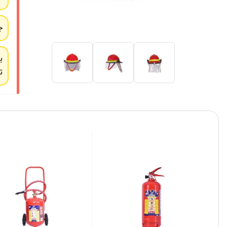
ج
ب
ت