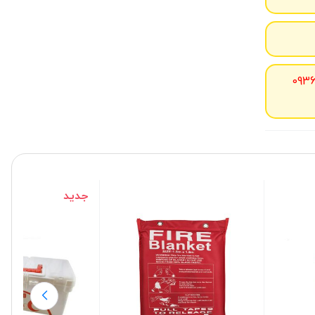
093
جدید