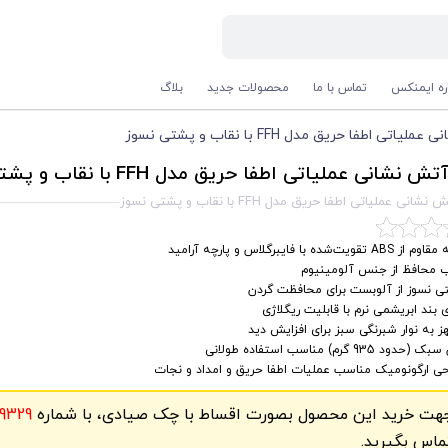
اره ایمنکس
تماس با ما
محصولات جدید
بلاگ
تی اطفا حریق مدل FFH با نقاب و پشتی نسوز
ش نشانی عملیاتی اطفا حریق مدل FFH با نقاب و پشتی نسوز
انی عملیاتی اطفا حریق مدل FFH با نقاب و پشتی نسوز
ABS تقویت‌شده با فایبرگلاس و پارچه آرامید
ب محافظ از جنس آلومینیوم
ی نسوز از آلوبست برای محافظت گردن
ی بند ابریشمی نرم با قابلیت ریگلاژی
 به نوار شبرنگی سبز برای افزایش دید
حدود 935 گرم) مناسب استفاده طولانی
حی ارگونومیک مناسب عملیات اطفا حریق و امداد و نجات
هت خرید این محصول بصورت اقساط با چک صیادی، با شماره
9329
ماس بگیرید.