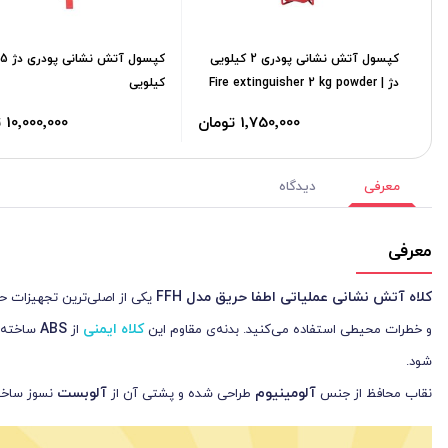
کپسول آتش نشانی پودری 2 کیلویی
کپسول آتش نشانی
دژ | Fire extinguisher 2 kg powder
کیلویی
1٬750٬000 تومان
10٬000٬000 تومان
معرفی
دیدگاه
معرفی
کلاه آتش نشانی عملیاتی اطفا حریق مدل
FFH
یکی از اصلی‌ترین تجهیزات ح
کلاه ایمنی
ABS
و خطرات محیطی استفاده می‌کنید. بدنه‌ی مقاوم این
از
ساخته 
شود.
آلومینیوم
آلوبست
نقاب محافظ از جنس
طراحی شده و پشتی آن از
نسوز ساخته