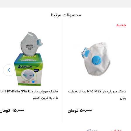
محصولات مرتبط
جدید
ماسک سوپاپ دار N95 MSY سه لایه ملت
ماسک سوپاپ دار دلتا FFP2-Delta N95 با
بلون
5 لایه کربن اکتیو
50٬000 تومان
95٬000 تومان