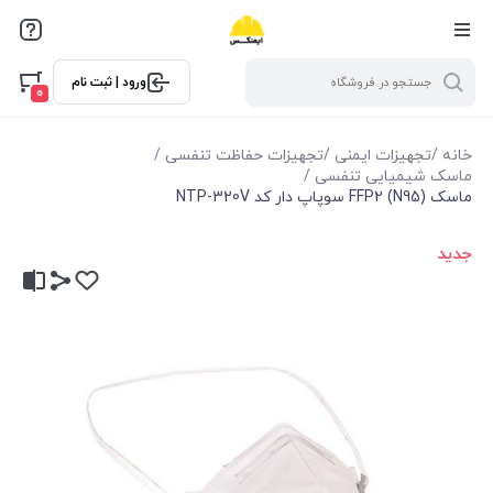
ورود | ثبت نام
0
خانه
/
تجهیزات ایمنی
/
تجهیزات حفاظت تنفسی
/
ماسک شیمیایی تنفسی
/
ماسک FFP2 (N95) سوپاپ دار کد NTP-320V
جدید