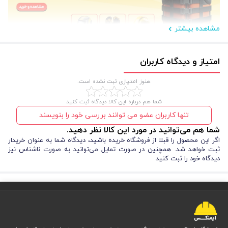
مشاهده بیشتر
مزایا و معایب ماسک FFP2 (N95) سوپاپ دار NTP-320V
امتیاز و دیدگاه کاربران
هنوز امتیازی ثبت نشده است.
استفاده از این ماسک می‌تواند بسیاری از نیازهای شما در محیط‌های صنعتی را
برطرف کند، اما شناخت نقاط قوت و محدودیت‌های آن به انتخاب بهتر کمک
شما هم درباره این کالا دیدگاه ثبت کنید
می‌کند:
تنها کاربران عضو می توانند بررسی خود را بنویسند
شما هم می‌توانید در مورد این کالا نظر دهید.
مزایا:
اگر این محصول را قبلا از فروشگاه خریده باشید، دیدگاه شما به عنوان خریدار
فیلتراسیون 95% مطابق استاندارد FFP2 و مشابه ماسک N95
ثبت خواهد شد. همچنین در صورت تمایل می‌توانید به صورت ناشناس نیز
وجود سوپاپ سیلیکونی برای تنفس راحت‌تر
دیدگاه خود را ثبت کنید
طراحی تاشو و سبک با قابلیت استفاده طولانی مدت
مناسب برای استفاده همزمان با عینک، بدون بخار گرفتن
تولید و بسته‌بندی کاملاً بهداشتی و اتوماتیک
معایب:
به دلیل وجود سوپاپ، برای محیط‌های پزشکی و جلوگیری از انتقال
ویروس‌ها مناسب نیست