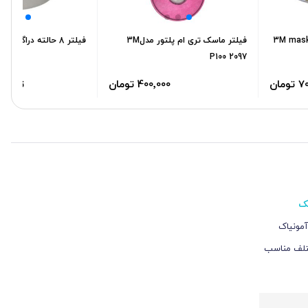
فیلتر ماسک 3M مدل 6006 3M mask
فیلتر ماسک تری ام پلتور مدل3M
فیلتر 8 حالته دراگر مدل Drager RD40
P100 2097
400٬000 تومان
تماس 
ک
 و آمونیاک
یع مختلف مناسب