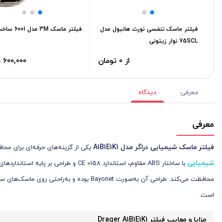
فیلتر ماسک تنفسی نورث هانیول مدل
فیلتر ماسک 3M مدل 6001 ساخت چین
75SCL نوار زیتونی
از 0 تومان
600٬000 تومان
معرفی
دیدگاه
معرفی
فیلتر ماسک شیمیایی دراگر مدل A1B1E1K1
یکی از گزینه‌های حرفه‌ای برای م
شیمیایی
با ساختار ABS مقاوم، استاندارد E 0158
محافظت می‌کند. طراحی آن به‌صورت Bayonet بو
است.
مزایا و معایب فیلتر
Drager A1B1E1K1