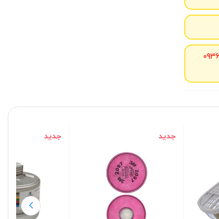
093
جدید
جدید