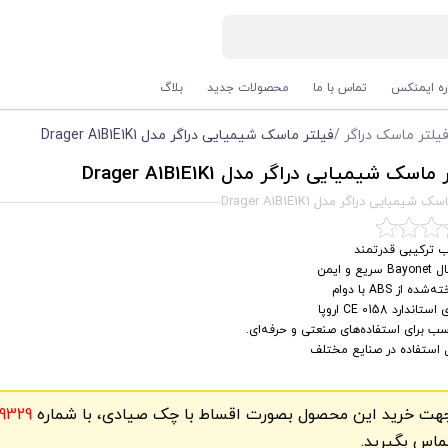
اره ایمنکس
تماس با ما
محصولات جدید
بلاگ
یلتر ماسک دراگر
/
فیلتر ماسک شیمیایی دراگر مدل Drager A1B1E1K1
اسک شیمیایی دراگر مدل Drager A1B1E1K1
 شیمیایی دراگر مدل Drager A1B1E1K1
 ترکیبی قدرتمند
سریع و ایمن
شده از ABS با دوام
ستاندارد CE 0158 اروپا
ب برای استفاده‌های صنعتی و حرفه‌ای.
 استفاده در صنایع مختلف
هت خرید این محصول بصورت اقساط با چک صیادی، با شماره
9329
ماس بگیرید.