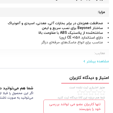
مزایا
:
محافظت هم‌زمان در برابر بخارات آلی، معدنی، اسیدی و آمونیاک
ساختار Bayonet برای نصب سریع و ایمن
ساخته‌شده از پلاستیک ABS با مقاومت بالا
دارای استاندارد CE 0158 اروپا
مناسب برای انواع ماسک‌های حرفه‌ای دراگر
معایب
:
مشاهده بیشتر
ظرفیت جذب پایین (سطح 1) مناسب برای مدت محدود
غیرقابل شست‌وشو و یک‌بارمصرف پس از اشباع
مناسب فقط برای محیط‌های با اکسیژن بالای 17٪
امتیاز و دیدگاه کاربران
کاربردهای فیلتر ماسک شیمیایی دراگر مدل Drager A1B1K1
هنوز امتیازی ثبت نشده است.
شما هم می‌توانید در
اگر این محصول را قبلا 
فیلتر شیمیایی دراگر مدل A1B1E1K1 برای محیط‌هایی طراحی 
شما هم درباره این کالا دیدگاه ثبت کنید
می‌توانید به صورت ناشنا
تنها کاربران عضو می توانند بررسی
داروسازی، رنگ‌سازی و خودروسازی استفاده کنید. اگر در کارخانه‌ای با ترکیبات آل
خود را بنویسند