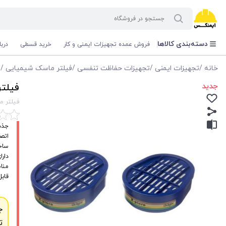
دسته‌بندی کالاها
فروش عمده تجهیزات ایمنی و کار
خرید قسطی
درب
خانه
/
تجهیزات ایمنی
/
تجهیزات حفاظت تنفسی
/
فیلتر ماسک شیمیایی
/
ف
جدید
فیلتر م
فیلتر ماسک
جذب
اتصال Bayonet 
ساخته‌
دارای ا
مناس
قابل
ج
ت