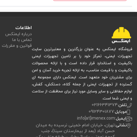
می‌کند.
تجهیزا
امنیت را در کنار هم فراهم می‌کند. حتی می توانید این محصول را با سایر
اطلاعات
درباره ایمنکس
ویژگی‌های فیلتر ماسک شیمیایی دراگر مدل Drager A1B1K1
تماس با ما
قوانین و مقررات
فروشگاه ایمنکس به عنوان بزرگترین و معتبرترین سایت
طراحی
Bayonet
با نصب آسان
:
تجهیزات ایمنی، تمرکز خود را بر تامین تجهیزات ایمنی
اتصال Bayonet امکان نصب و تعویض فیلتر را بدون ابزار فراهم کرده و از نشت هوا جلوگیری می‌کند.
باکیفیت و استاندارد قرار داده است و با ارائه محصولات
باکیفیت و با قیمت مناسب، به ارائه تجربه خرید آسان و امن
بدنه مقاوم
ABS
:
برای مشتریان خود متعهد است. ایمنکس دارای مجموعه ای
پلاستیک ABS مقاومت خوبی در برابر ضربه، حرارت و فشار دارد و وزن فیلتر را سبک نگه می‌دارد.
گسترده از تجهیزات ایمنی از جمله کلاه، دستکش، کفش،
حفاظت چهارگانه
A1B1E1K1
:
لوازم حفاظتی و سایر وسایل مورد نیاز برای محافظت از سلامت
و ایمنی شما است.
فیلتر به‌طور هم‌زمان گازهای آلی (A)، معدنی (B)، اسیدی (E) و آمونیاک (K) را جذب می‌کند و پوشش وسیعی ارائه می‌دهد.
تلفن:
02166341374
بسته دو عددی مقرون‌به‌صرفه
:
موبایل:
09124301877
ایمیل:
info[at]imenex.com
هر بسته حاوی دو عدد فیلتر است که برای استفاده در ماسک‌های دو فیلتره مناسب 
نشانی:
تهران، خیابان امام خمینی نرسیده به میدان
این ویژگی‌ها باعث شده‌اند که فیلتر A1B1E1K1 دراگر به انتخابی هوشمندانه برای شرایط سخت کاری تبدیل شود.
حسن آباد (بعد از بیمارستان سینا)، جنب
کوچه نعمتی، پاساژ بخشی، طبقه منفی یک،