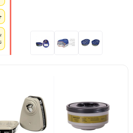
ج
ب
ت