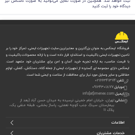
ثبت خواهد شد. همچنین در صورت تمایل می‌توانید به صورت ناشناس نیز
دیدگاه خود را ثبت کنید
فروشگاه ایمنکس به عنوان بزرگترین و معتبرترین سایت تجهیزات ایمنی، تمرکز خود را بر
تامین تجهیزات ایمنی باکیفیت و استاندارد قرار داده است و با ارائه محصولات باکیفیت و
با قیمت مناسب، به ارائه تجربه خرید آسان و امن برای مشتریان خود متعهد است.
ایمنکس دارای مجموعه ای گسترده از تجهیزات ایمنی از جمله کلاه، دستکش، کفش، لوازم
حفاظتی و سایر وسایل مورد نیاز برای محافظت از سلامت و ایمنی شما است.
تلفن:
02166341374
موبایل:
09124301877
ایمیل:
info[at]imenex.com
نشانی:
تهران، خیابان امام خمینی نرسیده به میدان حسن آباد (بعد از
بیمارستان سینا)، جنب کوچه نعمتی، پاساژ بخشی، طبقه منفی یک،
پلاک 11
اطلاعات
خدمات مشتریان