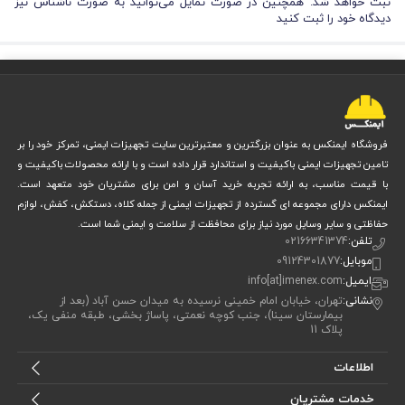
ثبت خواهد شد. همچنین در صورت تمایل می‌توانید به صورت ناشناس نیز
دیدگاه خود را ثبت کنید
فروشگاه ایمنکس به عنوان بزرگترین و معتبرترین سایت تجهیزات ایمنی، تمرکز خود را بر
تامین تجهیزات ایمنی باکیفیت و استاندارد قرار داده است و با ارائه محصولات باکیفیت و
با قیمت مناسب، به ارائه تجربه خرید آسان و امن برای مشتریان خود متعهد است.
ایمنکس دارای مجموعه ای گسترده از تجهیزات ایمنی از جمله کلاه، دستکش، کفش، لوازم
حفاظتی و سایر وسایل مورد نیاز برای محافظت از سلامت و ایمنی شما است.
تلفن:
02166341374
موبایل:
09124301877
ایمیل:
info[at]imenex.com
نشانی:
تهران، خیابان امام خمینی نرسیده به میدان حسن آباد (بعد از
بیمارستان سینا)، جنب کوچه نعمتی، پاساژ بخشی، طبقه منفی یک،
پلاک 11
اطلاعات
خدمات مشتریان