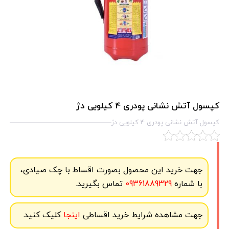
کپسول آتش نشانی پودری 4 کیلویی دژ
کپسول آتش نشانی پودری 4 کیلویی دژ
جهت خرید این محصول بصورت اقساط با چک صیادی،
با شماره
09361889329
تماس بگیرید.
جهت مشاهده شرایط خرید اقساطی
اینجا
کلیک کنید.