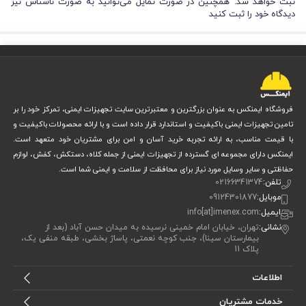
ثبت خواهد شد. همچنین در صورت تمایل می‌توانید به صورت ناشناس نیز
دیدگاه خود را ثبت کنید
فروشگاه ایمنکس به عنوان بزرگترین و معتبرترین سایت تجهیزات ایمنی، تمرکز خود را بر
تامین تجهیزات ایمنی باکیفیت و استاندارد قرار داده است و با ارائه محصولات باکیفیت و
با قیمت مناسب، به ارائه تجربه خرید آسان و امن برای مشتریان خود متعهد است.
ایمنکس دارای مجموعه ای گسترده از تجهیزات ایمنی از جمله کلاه، دستکش، کفش، لوازم
حفاظتی و سایر وسایل مورد نیاز برای محافظت از سلامت و ایمنی شما است.
تلفن:
02166341374
موبایل:
09124301877
ایمیل:
info[at]imenex.com
نشانی:
تهران، خیابان امام خمینی نرسیده به میدان حسن آباد (بعد از
بیمارستان سینا)، جنب کوچه نعمتی، پاساژ بخشی، طبقه منفی یک،
پلاک 11
اطلاعات
خدمات مشتریان