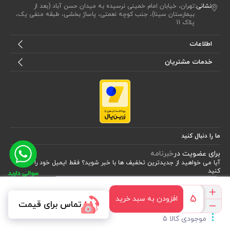
نشانی:
تهران، خیابان امام خمینی نرسیده به میدان حسن آباد (بعد از
بیمارستان سینا)، جنب کوچه نعمتی، پاساژ بخشی، طبقه منفی یک،
پلاک 11
اطلاعات
خدمات مشتریان
ما را دنبال کنید
برای عضویت در
خبرنامه
آیا می خواهید از جدید‌ترین تخفیف‌ ها با‌ خبر شوید؟ فقط ایمیل خود را ثبت
کنید
اشتراک
افزودن به سبد خرید
تماس برای قیمت
طراحی، توسعه و اجرای فروشگاه اینترنتی توسط:
آریو وب
موجودی کالا 5
Powered by nopCommerce