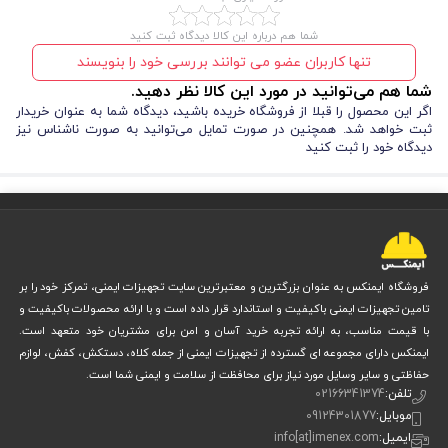
شما هم درباره این کالا دیدگاه ثبت کنید
تنها کاربران عضو می توانند بررسی خود را بنویسند
شما هم می‌توانید در مورد این کالا نظر دهید.
اگر این محصول را قبلا از فروشگاه خریده باشید، دیدگاه شما به عنوان خریدار
ثبت خواهد شد. همچنین در صورت تمایل می‌توانید به صورت ناشناس نیز
دیدگاه خود را ثبت کنید
فروشگاه ایمنکس به عنوان بزرگترین و معتبرترین سایت تجهیزات ایمنی، تمرکز خود را بر
تامین تجهیزات ایمنی باکیفیت و استاندارد قرار داده است و با ارائه محصولات باکیفیت و
با قیمت مناسب، به ارائه تجربه خرید آسان و امن برای مشتریان خود متعهد است.
ایمنکس دارای مجموعه ای گسترده از تجهیزات ایمنی از جمله کلاه، دستکش، کفش، لوازم
حفاظتی و سایر وسایل مورد نیاز برای محافظت از سلامت و ایمنی شما است.
تلفن:
02166341374
موبایل:
09124301877
ایمیل:
info[at]imenex.com