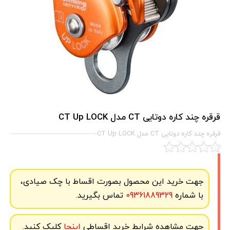
قرقره چند کاره دوتایی CT مدل CT Up LOCK
قرقره چند کاره دوتایی CT مدل CT Up LOCK
جهت خرید این محصول بصورت اقساط با چک صیادی،
با شماره
09361889329
تماس بگیرید.
جهت مشاهده شرایط خرید اقساطی
اینجا
کلیک کنید.