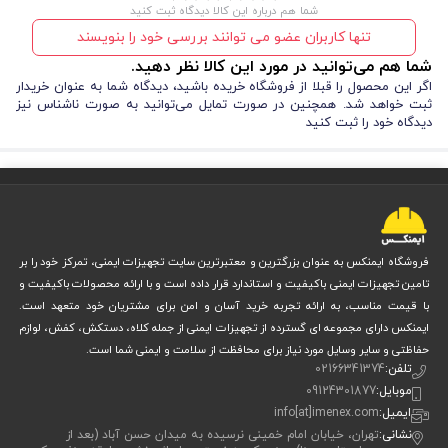
شما هم درباره این کالا دیدگاه ثبت کنید
تنها کاربران عضو می توانند بررسی خود را بنویسند
شما هم می‌توانید در مورد این کالا نظر دهید.
اگر این محصول را قبلا از فروشگاه خریده باشید، دیدگاه شما به عنوان خریدار
ثبت خواهد شد. همچنین در صورت تمایل می‌توانید به صورت ناشناس نیز
دیدگاه خود را ثبت کنید
فروشگاه ایمنکس به عنوان بزرگترین و معتبرترین سایت تجهیزات ایمنی، تمرکز خود را بر
تامین تجهیزات ایمنی باکیفیت و استاندارد قرار داده است و با ارائه محصولات باکیفیت و
با قیمت مناسب، به ارائه تجربه خرید آسان و امن برای مشتریان خود متعهد است.
ایمنکس دارای مجموعه ای گسترده از تجهیزات ایمنی از جمله کلاه، دستکش، کفش، لوازم
حفاظتی و سایر وسایل مورد نیاز برای محافظت از سلامت و ایمنی شما است.
تلفن:
02166341374
موبایل:
09124301877
ایمیل:
info[at]imenex.com
نشانی:
تهران، خیابان امام خمینی نرسیده به میدان حسن آباد (بعد از