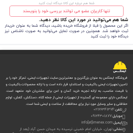
شما هم درباره این کالا دیدگاه ثبت کنید
تنها کاربران عضو می توانند بررسی خود را بنویسند
شما هم می‌توانید در مورد این کالا نظر دهید.
اگر این محصول را قبلا از فروشگاه خریده باشید، دیدگاه شما به عنوان خریدار
ثبت خواهد شد. همچنین در صورت تمایل می‌توانید به صورت ناشناس نیز
دیدگاه خود را ثبت کنید
فروشگاه ایمنکس به عنوان بزرگترین و معتبرترین سایت تجهیزات ایمنی، تمرکز خود را بر
تامین تجهیزات ایمنی باکیفیت و استاندارد قرار داده است و با ارائه محصولات باکیفیت و
با قیمت مناسب، به ارائه تجربه خرید آسان و امن برای مشتریان خود متعهد است.
ایمنکس دارای مجموعه ای گسترده از تجهیزات ایمنی از جمله کلاه، دستکش، کفش، لوازم
حفاظتی و سایر وسایل مورد نیاز برای محافظت از سلامت و ایمنی شما است.
تلفن:
02166341374
موبایل:
09124301877
ایمیل:
info[at]imenex.com
نشانی:
تهران، خیابان امام خمینی نرسیده به میدان حسن آباد (بعد از