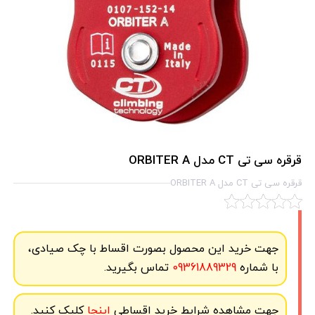
قرقره سی تی CT مدل ORBITER A
قرقره سی تی CT مدل ORBITER A
جهت خرید این محصول بصورت اقساط با چک صیادی،
با شماره
09361889329
تماس بگیرید.
جهت مشاهده شرایط خرید اقساطی
اینجا
کلیک کنید.