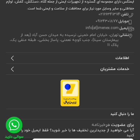
ایمنکس دارای مجموعه ای گسترده از تجهیزات ایمنی از جمله کلاه، دستکش، کفش، لوازم
حفاظتی و سایر وسایل مورد نیاز برای محافظت از سلامت و ایمنی شما است.
تلفن:
02166341374
موبایل:
09124301877
ایمیل:
info[at]imenex.com
نشانی:
تهران، خیابان امام خمینی نرسیده به میدان حسن آباد (بعد از
بیمارستان سینا)، جنب کوچه نعمتی، پاساژ بخشی، طبقه منفی یک،
پلاک 11
اطلاعات
خدمات مشتریان
ما را دنبال کنید
برای عضویت در
خبرنامه
آیا می خواهید از جدید‌ترین تخفیف‌ ها با‌ خبر شوید؟ فقط ایمیل خود را ثبت
کنید