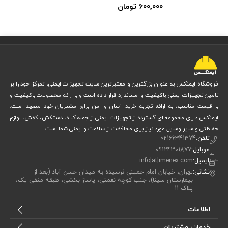
600٬000 تومان
فروشگاه ایمنکس به عنوان بزرگترین و معتبرترین سایت تجهیزات ایمنی، تمرکز خود را بر
تامین تجهیزات ایمنی باکیفیت و استاندارد قرار داده است و با ارائه محصولات باکیفیت و
با قیمت مناسب، به ارائه تجربه خرید آسان و امن برای مشتریان خود متعهد است.
ایمنکس دارای مجموعه ای گسترده از تجهیزات ایمنی از جمله کلاه، دستکش، کفش، لوازم
حفاظتی و سایر وسایل مورد نیاز برای محافظت از سلامت و ایمنی شما است.
تلفن:
02166341374
موبایل:
09124301877
ایمیل:
info[at]imenex.com
نشانی:
تهران، خیابان امام خمینی نرسیده به میدان حسن آباد (بعد از
بیمارستان سینا)، جنب کوچه نعمتی، پاساژ بخشی، طبقه منفی یک،
پلاک 11
اطلاعات
خدمات مشتریان