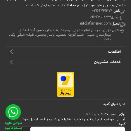
حفاظتی و سایر وسایل مورد نیاز برای محافظت از سلامت و ایمنی شما است.
تلفن:
02166341374
موبایل:
09124301877
ایمیل:
info[at]imenex.com
نشانی:
تهران، خیابان امام خمینی نرسیده به میدان حسن آباد (بعد از
بیمارستان سینا)، جنب کوچه نعمتی، پاساژ بخشی، طبقه منفی یک،
پلاک 11
اطلاعات
خدمات مشتریان
ما را دنبال کنید
برای عضویت در
خبرنامه
آیا می خواهید از جدید‌ترین تخفیف‌ ها با‌ خبر شوید؟ فقط ایمیل خود را ثبت
کنید