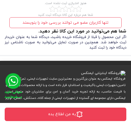
هنوز امتیازی ثبت نشده است.
شما هم درباره این کالا دیدگاه ثبت کنید
تنها کاربران عضو می توانند بررسی خود را بنویسند
شما هم می‌توانید در مورد این کالا نظر دهید.
اگر این محصول را قبلا از فروشگاه خریده باشید، دیدگاه شما به عنوان خریدار
ثبت خواهد شد. همچنین در صورت تمایل می‌توانید به صورت ناشناس نیز
دیدگاه خود را ثبت کنید
فروشگاه ایمنکس به عنوان بزرگترین و معتبرترین سایت تجهیزات ایمنی، تمرکز خود را بر
تامین تجهیزات ایمنی باکیفیت و استاندارد قرار داده است و با ارائه محصولات باکیفیت و
با قیمت مناسب، به ارائه تجربه خرید آسان و امن برای مشتریان خود متعهد است.
ایمنکس دارای مجموعه ای گسترده از تجهیزات ایمنی از جمله کلاه، دستکش، کفش، لوازم
حفاظتی و سایر وسایل مورد نیاز برای محافظت از سلامت و ایمنی شما است.
تلفن:
02166341374
به من اطلاع بده
موبایل:
09124301877
ایمیل:
info[at]imenex.com
نشانی:
تهران، خیابان امام خمینی نرسیده به میدان حسن آباد (بعد از