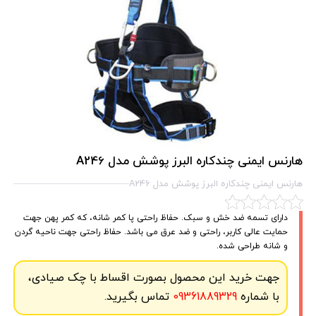
هارنس ایمنی چندکاره البرز پوشش مدل A246
هارنس ایمنی چندکاره البرز پوشش مدل A246
دارای تسمه ضد خش و سبک. حفاظ راحتی پا کمر شانه، که کمر پهن جهت
حمایت عالی کاربر، راحتی و ضد عرق می باشد. حفاظ راحتی جهت ناحیه گردن
و شانه طراحی شده.
جهت خرید این محصول بصورت اقساط با چک صیادی،
با شماره
09361889329
تماس بگیرید.