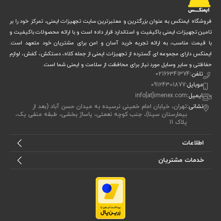
در نظر گرفتن این نکات، ماسک اخوان گزینه‌ای مناسب برای محافظت ایمن و
ماسک
اقتصادی شما در محیط‌های آلوده است. حتی می توانید آن را با سایر
فروشگاه ایمنکس به عنوان بزرگترین و معتبرترین سایت تجهیزات ایمنی، تمرکز خود را بر
تامین تجهیزات ایمنی باکیفیت و استاندارد قرار داده است و با ارائه محصولات باکیفیت و
شیمیایی تنفسی
مقایسه کنید.
با قیمت مناسب، به ارائه تجربه خرید آسان و امن برای مشتریان خود متعهد است.
ایمنکس دارای مجموعه ای گسترده از تجهیزات ایمنی از جمله کلاه، دستکش، کفش، لوازم
کاربردهای ماسک نیم صورت تک فیلتر اخوان ذغالی
حفاظتی و سایر وسایل مورد نیاز برای محافظت از سلامت و ایمنی شما است.
تلفن:
02166341374
موبایل:
09124301877
ماسک نیم صورت تک فیلتر ذغالی اخوان در محیط‌های مختلف صنعتی و
ایمیل:
info[at]imenex.com
خدماتی کاربرد دارد. در صنایع پتروشیمی، برای مقابله با بخارات و گازهای
نشانی:
تهران، خیابان امام خمینی نرسیده به میدان حسن آباد (بعد از
بیمارستان سینا)، جنب کوچه نعمتی، پاساژ بخشی، طبقه منفی یک،
شیمیایی از آن استفاده می‌کنید. در کارگاه‌های نجاری و تراشکاری، از ورود
پلاک 11
ذرات چوب و فلز به دستگاه تنفسی جلوگیری می‌کنید.
اطلاعات
همچنین در مشاغلی مثل جوشکاری و ساختمان‌سازی که در معرض گرد و غبار و
خدمات مشتریان
مواد آلاینده هستید، این ماسک محافظت مطمئنی فراهم می‌کند. به دلیل
خاصیت FLEXIFIT و طراحی ضد حساسیت، استفاده طولانی مدت آن برای شما
راحت خواهد بود و می‌توانید با خیالی آسوده در پروژه‌های مختلف فعالیت
کنید.