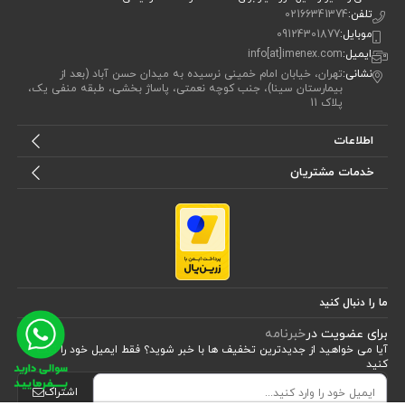
تلفن:
02166341374
موبایل:
09124301877
ایمیل:
info[at]imenex.com
نشانی:
تهران، خیابان امام خمینی نرسیده به میدان حسن آباد (بعد از
بیمارستان سینا)، جنب کوچه نعمتی، پاساژ بخشی، طبقه منفی یک،
پلاک 11
اطلاعات
خدمات مشتریان
ما را دنبال کنید
برای عضویت در
خبرنامه
آیا می خواهید از جدید‌ترین تخفیف‌ ها با‌ خبر شوید؟ فقط ایمیل خود را ثبت
کنید
اشتراک