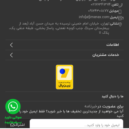
تلفن:
02166341374
موبایل:
09124301877
ایمیل:
info[at]imenex.com
نشانی:
تهران، خیابان امام خمینی نرسیده به میدان حسن آباد (بعد از
بیمارستان سینا)، جنب کوچه نعمتی، پاساژ بخشی، طبقه منفی یک،
پلاک 11
اطلاعات
خدمات مشتریان
ما را دنبال کنید
برای عضویت در
خبرنامه
آیا می خواهید از جدید‌ترین تخفیف‌ ها با‌ خبر شوید؟ فقط ایمیل خود را ثبت
کنید
اشتراک