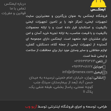
درباره ایمنکس
تماس با ما
قوانین و مقررات
فروشگاه ایمنکس به عنوان بزرگترین و معتبرترین سایت
تجهیزات ایمنی، تمرکز خود را بر تامین تجهیزات ایمنی
باکیفیت و استاندارد قرار داده است و با ارائه محصولات
باکیفیت و با قیمت مناسب، به ارائه تجربه خرید آسان و امن
برای مشتریان خود متعهد است. ایمنکس دارای مجموعه ای
گسترده از تجهیزات ایمنی از جمله کلاه، دستکش، کفش،
لوازم حفاظتی و سایر وسایل مورد نیاز برای محافظت از سلامت
و ایمنی شما است.
تلفن:
02166341374
موبایل:
09124301877
ایمیل:
info[at]imenex.com
نشانی:
تهران، خیابان امام خمینی نرسیده به میدان
حسن آباد (بعد از بیمارستان سینا)، جنب
کوچه نعمتی، پاساژ بخشی، طبقه منفی یک،
پلاک 11
طراحی، توسعه و اجرای فروشگاه اینترنتی توسط:
آریو وب