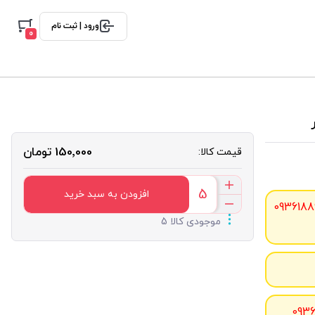
ورود | ثبت نام
0
150٬000 تومان
قیمت کالا:
افزودن به سبد خرید
0936188
موجودی کالا 5
093