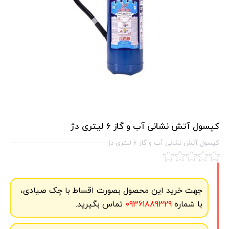
کپسول آتش نشانی آب و گاز 6 لیتری دژ
کپسول آتش نشانی آب و گاز 6 لیتری دژ
جهت خرید این محصول بصورت اقساط با چک صیادی،
با شماره
09361889329
تماس بگیرید.