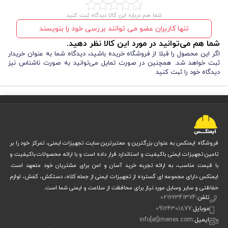
شما هم درباره این کالا دیدگاه ثبت کنید
تنها کاربران عضو می توانند بررسی خود را بنویسند
شما هم می‌توانید در مورد این کالا نظر دهید.
اگر این محصول را قبلا از فروشگاه خریده باشید، دیدگاه شما به عنوان خریدار
ثبت خواهد شد. همچنین در صورت تمایل می‌توانید به صورت ناشناس نیز
دیدگاه خود را ثبت کنید
فروشگاه ایمنکس به عنوان بزرگترین و معتبرترین سایت تجهیزات ایمنی، تمرکز خود را بر
تامین تجهیزات ایمنی باکیفیت و استاندارد قرار داده است و با ارائه محصولات باکیفیت و
با قیمت مناسب، به ارائه تجربه خرید آسان و امن برای مشتریان خود متعهد است.
ایمنکس دارای مجموعه ای گسترده از تجهیزات ایمنی از جمله کلاه، دستکش، کفش، لوازم
حفاظتی و سایر وسایل مورد نیاز برای محافظت از سلامت و ایمنی شما است.
تلفن:
02166341374
موبایل:
09124301877
ایمیل:
info[at]imenex.com