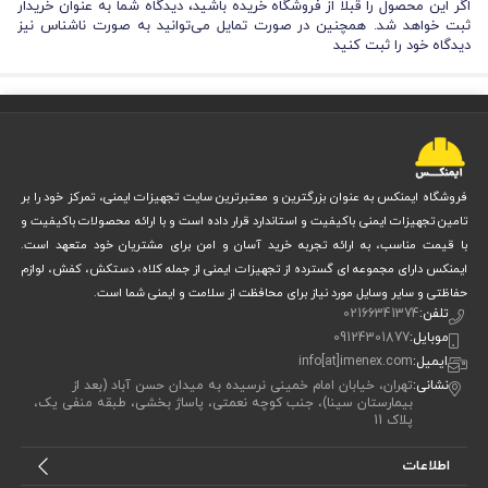
اگر این محصول را قبلا از فروشگاه خریده باشید، دیدگاه شما به عنوان خریدار
ثبت خواهد شد. همچنین در صورت تمایل می‌توانید به صورت ناشناس نیز
دیدگاه خود را ثبت کنید
فروشگاه ایمنکس به عنوان بزرگترین و معتبرترین سایت تجهیزات ایمنی، تمرکز خود را بر
تامین تجهیزات ایمنی باکیفیت و استاندارد قرار داده است و با ارائه محصولات باکیفیت و
با قیمت مناسب، به ارائه تجربه خرید آسان و امن برای مشتریان خود متعهد است.
ایمنکس دارای مجموعه ای گسترده از تجهیزات ایمنی از جمله کلاه، دستکش، کفش، لوازم
حفاظتی و سایر وسایل مورد نیاز برای محافظت از سلامت و ایمنی شما است.
تلفن:
02166341374
موبایل:
09124301877
ایمیل:
info[at]imenex.com
نشانی:
تهران، خیابان امام خمینی نرسیده به میدان حسن آباد (بعد از
بیمارستان سینا)، جنب کوچه نعمتی، پاساژ بخشی، طبقه منفی یک،
پلاک 11
اطلاعات