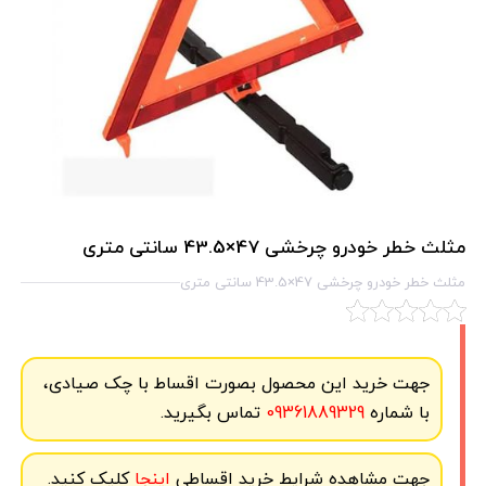
مثلث خطر خودرو چرخشی 47×43.5 سانتی متری
مثلث خطر خودرو چرخشی 47×43.5 سانتی متری
جهت خرید این محصول بصورت اقساط با چک صیادی،
با شماره
09361889329
تماس بگیرید.
جهت مشاهده شرایط خرید اقساطی
اینجا
کلیک کنید.