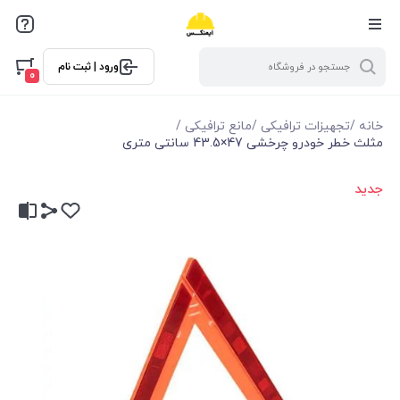
ورود | ثبت نام
0
خانه
/
تجهیزات ترافیکی
/
مانع ترافیکی
/
مثلث خطر خودرو چرخشی 47×43.5 سانتی متری
جدید