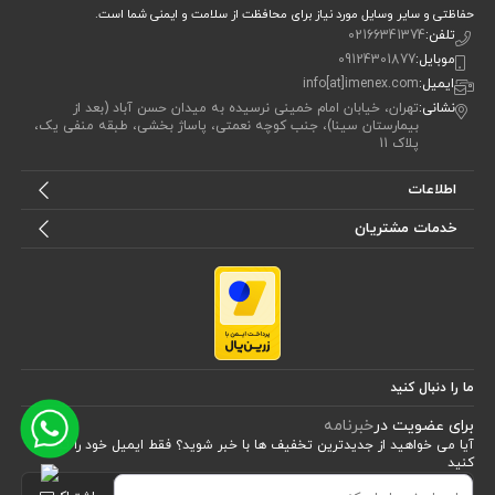
حفاظتی و سایر وسایل مورد نیاز برای محافظت از سلامت و ایمنی شما است.
تلفن:
02166341374
موبایل:
09124301877
ایمیل:
info[at]imenex.com
نشانی:
تهران، خیابان امام خمینی نرسیده به میدان حسن آباد (بعد از
بیمارستان سینا)، جنب کوچه نعمتی، پاساژ بخشی، طبقه منفی یک،
پلاک 11
اطلاعات
خدمات مشتریان
ما را دنبال کنید
برای عضویت در
خبرنامه
آیا می خواهید از جدید‌ترین تخفیف‌ ها با‌ خبر شوید؟ فقط ایمیل خود را ثبت
کنید