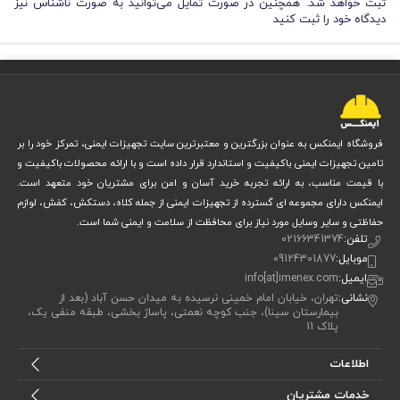
ثبت خواهد شد. همچنین در صورت تمایل می‌توانید به صورت ناشناس نیز
دیدگاه خود را ثبت کنید
فروشگاه ایمنکس به عنوان بزرگترین و معتبرترین سایت تجهیزات ایمنی، تمرکز خود را بر
تامین تجهیزات ایمنی باکیفیت و استاندارد قرار داده است و با ارائه محصولات باکیفیت و
با قیمت مناسب، به ارائه تجربه خرید آسان و امن برای مشتریان خود متعهد است.
ایمنکس دارای مجموعه ای گسترده از تجهیزات ایمنی از جمله کلاه، دستکش، کفش، لوازم
حفاظتی و سایر وسایل مورد نیاز برای محافظت از سلامت و ایمنی شما است.
تلفن:
02166341374
موبایل:
09124301877
ایمیل:
info[at]imenex.com
نشانی:
تهران، خیابان امام خمینی نرسیده به میدان حسن آباد (بعد از
بیمارستان سینا)، جنب کوچه نعمتی، پاساژ بخشی، طبقه منفی یک،
پلاک 11
اطلاعات
خدمات مشتریان